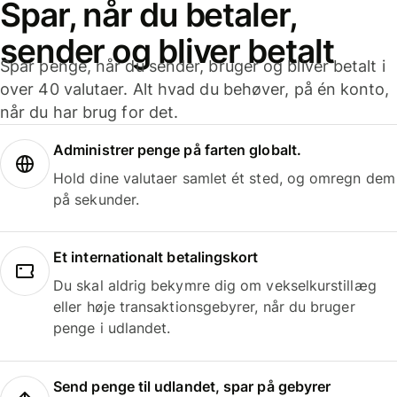
Spar, når du betaler,
sender og bliver betalt
Spar penge, når du sender, bruger og bliver betalt i
over 40 valutaer. Alt hvad du behøver, på én konto,
når du har brug for det.
Administrer penge på farten globalt.
Hold dine valutaer samlet ét sted, og omregn dem
på sekunder.
Et internationalt betalingskort
Du skal aldrig bekymre dig om vekselkurstillæg
eller høje transaktionsgebyrer, når du bruger
penge i udlandet.
Send penge til udlandet, spar på gebyrer