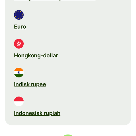
Euro
Hongkong-dollar
Indisk rupee
Indonesisk rupiah