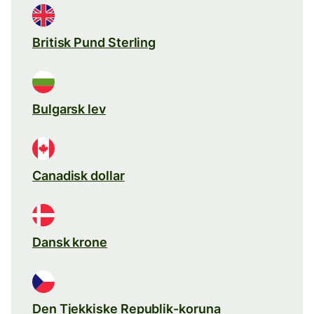
Britisk Pund Sterling
Bulgarsk lev
Canadisk dollar
Dansk krone
Den Tjekkiske Republik-koruna