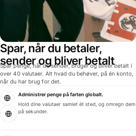
Spar, når du betaler,
sender og bliver betalt
Spar penge, når du sender, bruger og bliver betalt i
over 40 valutaer. Alt hvad du behøver, på én konto,
når du har brug for det.
Administrer penge på farten globalt.
Hold dine valutaer samlet ét sted, og omregn dem
på sekunder.