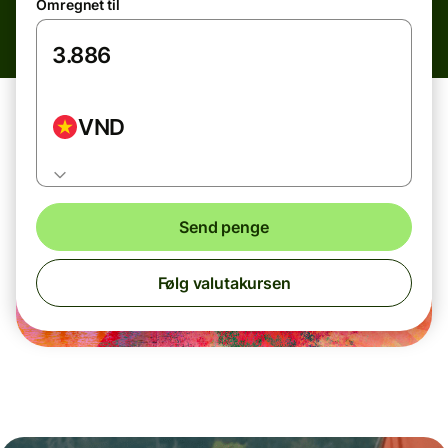
Omregnet til
VND
Send penge
Følg valutakursen