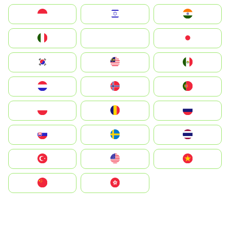
Indonesia
Israel
India
Italia
JA
Japan
South Korea
Malay
Mexico
Nederland
Norge
Portugal
Polska
România
Россия
Slovensko
Ruoŧŧa
ไทย
Türkiye
United States
Vietnam
中国
中國香港特別行政區