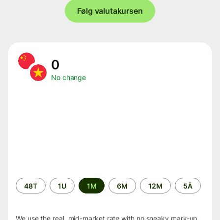
Følg valutakursen
0
No change
Time
48T
1U
1M
6M
12M
5Å
period
We use the real, mid-market rate with no sneaky mark-up