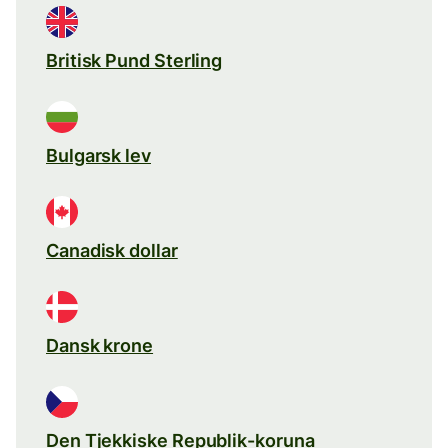
Britisk Pund Sterling
Bulgarsk lev
Canadisk dollar
Dansk krone
Den Tjekkiske Republik-koruna