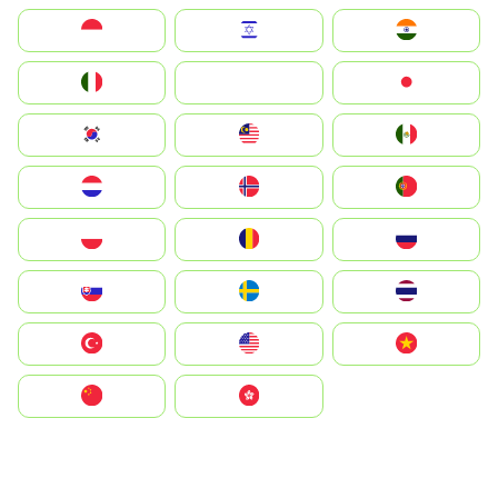
Indonesia
Israel
India
Italia
JA
Japan
South Korea
Malay
Mexico
Nederland
Norge
Portugal
Polska
România
Россия
Slovensko
Ruoŧŧa
ไทย
Türkiye
United States
Vietnam
中国
中國香港特別行政區