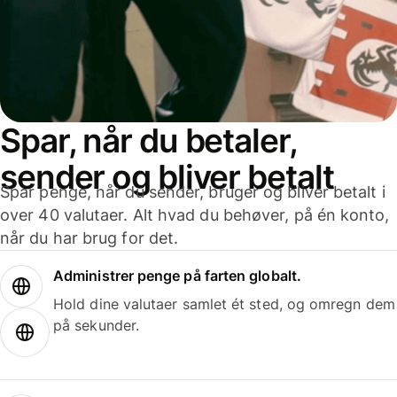
Spar, når du betaler,
sender og bliver betalt
Spar penge, når du sender, bruger og bliver betalt i
over 40 valutaer. Alt hvad du behøver, på én konto,
når du har brug for det.
Administrer penge på farten globalt.
Hold dine valutaer samlet ét sted, og omregn dem
på sekunder.