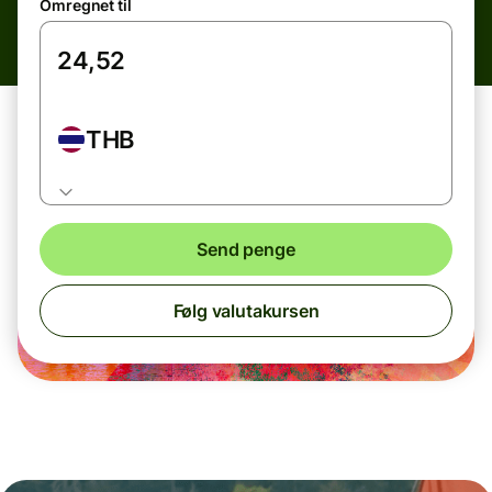
Omregnet til
THB
Send penge
Følg valutakursen