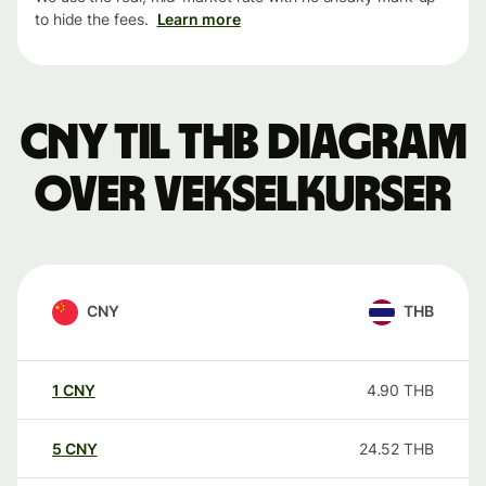
to hide the fees.
Learn more
CNY til THB Diagram
over vekselkurser
CNY
THB
1
CNY
4.90
THB
5
CNY
24.52
THB