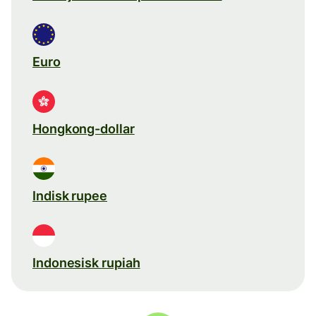
Euro
Hongkong-dollar
Indisk rupee
Indonesisk rupiah