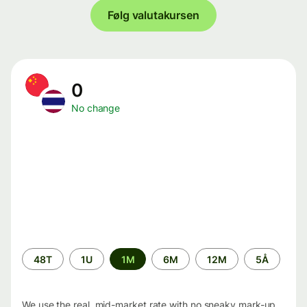
Følg valutakursen
0
No change
Time
48T
1U
1M
6M
12M
5Å
period
We use the real, mid-market rate with no sneaky mark-up