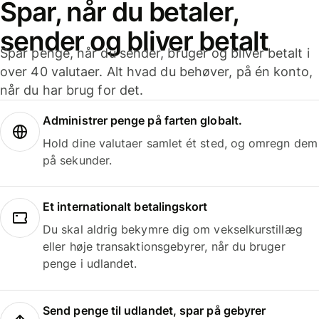
Spar, når du betaler,
sender og bliver betalt
Spar penge, når du sender, bruger og bliver betalt i
over 40 valutaer. Alt hvad du behøver, på én konto,
når du har brug for det.
Administrer penge på farten globalt.
Hold dine valutaer samlet ét sted, og omregn dem
på sekunder.
Et internationalt betalingskort
Du skal aldrig bekymre dig om vekselkurstillæg
eller høje transaktionsgebyrer, når du bruger
penge i udlandet.
Send penge til udlandet, spar på gebyrer