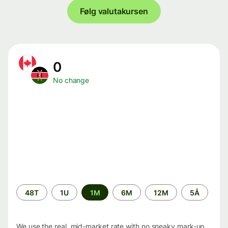
Følg valutakursen
0
No change
Time
48T
1U
1M
6M
12M
5Å
period
We use the real, mid-market rate with no sneaky mark-up