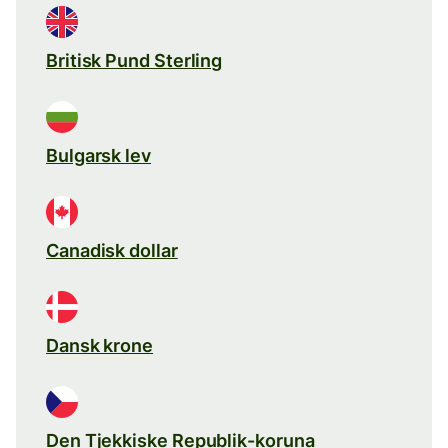
Britisk Pund Sterling
Bulgarsk lev
Canadisk dollar
Dansk krone
Den Tjekkiske Republik-koruna