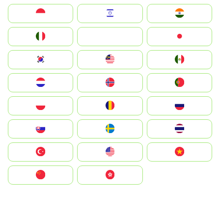
Indonesia
Israel
India
Italia
JA
Japan
South Korea
Malay
Mexico
Nederland
Norge
Portugal
Polska
România
Россия
Slovensko
Ruoŧŧa
ไทย
Türkiye
United States
Vietnam
中国
中國香港特別行政區