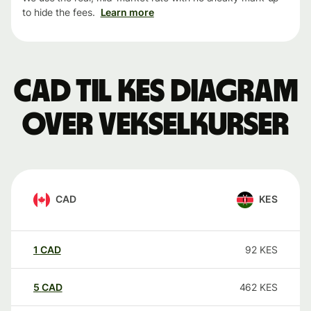
to hide the fees.
Learn more
CAD til KES Diagram
over vekselkurser
CAD
KES
1
CAD
92
KES
5
CAD
462
KES