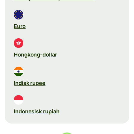
Euro
Hongkong-dollar
Indisk rupee
Indonesisk rupiah