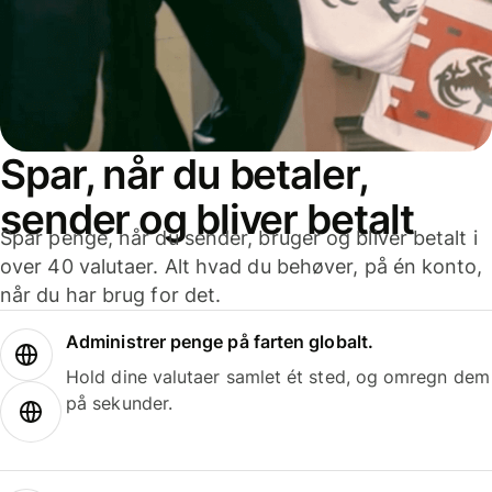
Spar, når du betaler,
sender og bliver betalt
Spar penge, når du sender, bruger og bliver betalt i
over 40 valutaer. Alt hvad du behøver, på én konto,
når du har brug for det.
Administrer penge på farten globalt.
Hold dine valutaer samlet ét sted, og omregn dem
på sekunder.