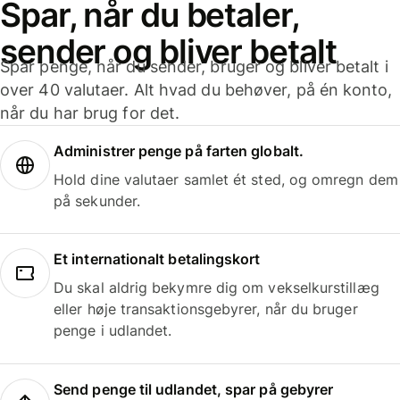
Spar, når du betaler,
sender og bliver betalt
Spar penge, når du sender, bruger og bliver betalt i
over 40 valutaer. Alt hvad du behøver, på én konto,
når du har brug for det.
Administrer penge på farten globalt.
Hold dine valutaer samlet ét sted, og omregn dem
på sekunder.
Et internationalt betalingskort
Du skal aldrig bekymre dig om vekselkurstillæg
eller høje transaktionsgebyrer, når du bruger
penge i udlandet.
Send penge til udlandet, spar på gebyrer