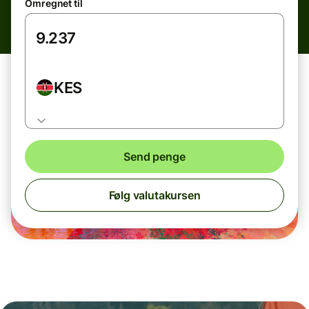
Omregnet til
KES
Send penge
Følg valutakursen