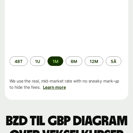
Time
48T
1U
1M
6M
12M
5Å
period
We use the real, mid-market rate with no sneaky mark-up
to hide the fees.
Learn more
BZD til GBP Diagram