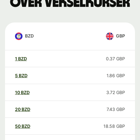
over vekselkurser
BZD
GBP
1
BZD
0.37
GBP
5
BZD
1.86
GBP
10
BZD
3.72
GBP
20
BZD
7.43
GBP
50
BZD
18.58
GBP