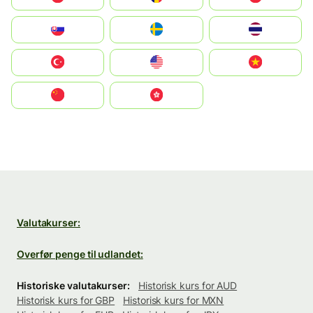
Slovensko
Ruoŧŧa
ไทย
Türkiye
United States
Vietnam
中国
中國香港特別行政區
Valutakurser:
Overfør penge til udlandet:
Historiske valutakurser:
Historisk kurs for AUD
Historisk kurs for GBP
Historisk kurs for MXN