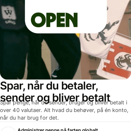
Spar, når du betaler,
sender og bliver betalt
Spar penge, når du sender, bruger og bliver betalt i
over 40 valutaer. Alt hvad du behøver, på én konto,
når du har brug for det.
Administrer penge på farten globalt.