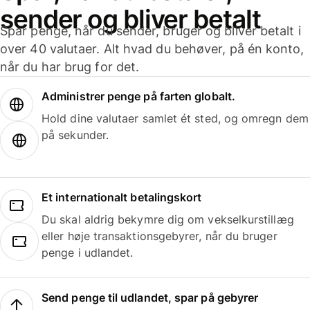
sender og bliver betalt
Spar penge, når du sender, bruger og bliver betalt i
over 40 valutaer. Alt hvad du behøver, på én konto,
når du har brug for det.
Administrer penge på farten globalt.
Hold dine valutaer samlet ét sted, og omregn dem
på sekunder.
Et internationalt betalingskort
Du skal aldrig bekymre dig om vekselkurstillæg
eller høje transaktionsgebyrer, når du bruger
penge i udlandet.
Send penge til udlandet, spar på gebyrer