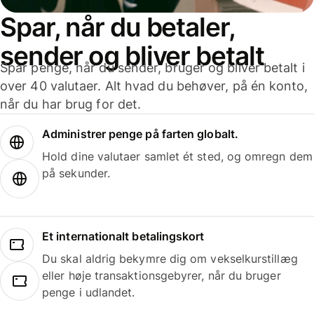
Spar, når du betaler,
sender og bliver betalt
Spar penge, når du sender, bruger og bliver betalt i
over 40 valutaer. Alt hvad du behøver, på én konto,
når du har brug for det.
Administrer penge på farten globalt.
Hold dine valutaer samlet ét sted, og omregn dem
på sekunder.
Et internationalt betalingskort
Du skal aldrig bekymre dig om vekselkurstillæg
eller høje transaktionsgebyrer, når du bruger
penge i udlandet.