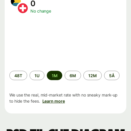
0
No change
Time
48T
1U
1M
6M
12M
5Å
period
We use the real, mid-market rate with no sneaky mark-up
to hide the fees.
Learn more