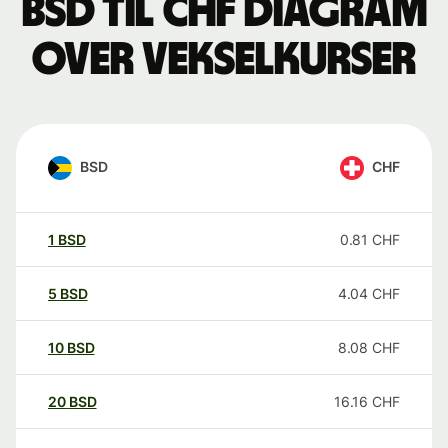
BSD til CHF Diagram
over vekselkurser
BSD
CHF
1
BSD
0.81
CHF
5
BSD
4.04
CHF
10
BSD
8.08
CHF
20
BSD
16.16
CHF