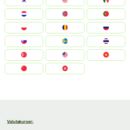
South Korea
Malay
Mexico
Nederland
Norge
Portugal
Polska
România
Россия
Slovensko
Ruoŧŧa
ไทย
Türkiye
United States
Vietnam
中国
中國香港特別行政區
Valutakurser: