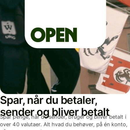
Spar, når du betaler,
sender og bliver betalt
Spar penge, når du sender, bruger og bliver betalt i
over 40 valutaer. Alt hvad du behøver, på én konto,