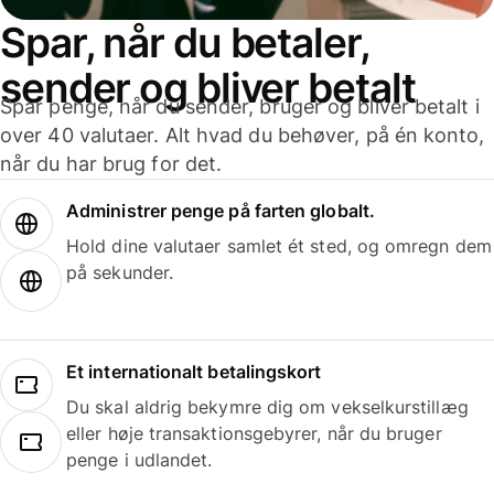
Spar, når du betaler,
sender og bliver betalt
Spar penge, når du sender, bruger og bliver betalt i
over 40 valutaer. Alt hvad du behøver, på én konto,
når du har brug for det.
Administrer penge på farten globalt.
Hold dine valutaer samlet ét sted, og omregn dem
på sekunder.
Et internationalt betalingskort
Du skal aldrig bekymre dig om vekselkurstillæg
eller høje transaktionsgebyrer, når du bruger
penge i udlandet.