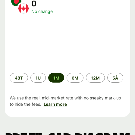
0
No change
Time
48T
1U
1M
6M
12M
5Å
period
We use the real, mid-market rate with no sneaky mark-up
to hide the fees.
Learn more