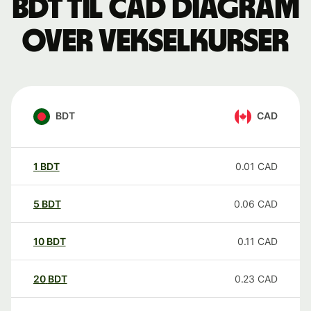
BDT til CAD Diagram
over vekselkurser
BDT
CAD
1
BDT
0.01
CAD
5
BDT
0.06
CAD
10
BDT
0.11
CAD
20
BDT
0.23
CAD