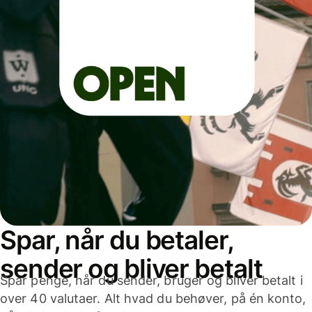
Spar, når du betaler,
sender og bliver betalt
Spar penge, når du sender, bruger og bliver betalt i
over 40 valutaer. Alt hvad du behøver, på én konto,