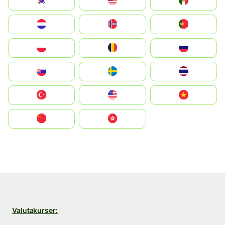
South Korea
Malay
Mexico
Nederland
Norge
Portugal
Polska
România
Россия
Slovensko
Ruoŧŧa
ไทย
Türkiye
United States
Vietnam
中国
中國香港特別行政區
Valutakurser: