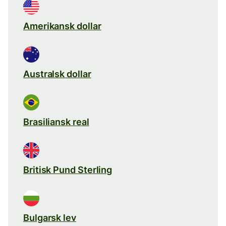
Amerikansk dollar
Australsk dollar
Brasiliansk real
Britisk Pund Sterling
Bulgarsk lev