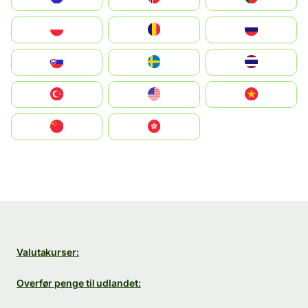
Polska
România
Россия
Slovensko
Ruoŧŧa
ไทย
Türkiye
United States
Vietnam
中国
中國香港特別行政區
Valutakurser:
Overfør penge til udlandet: