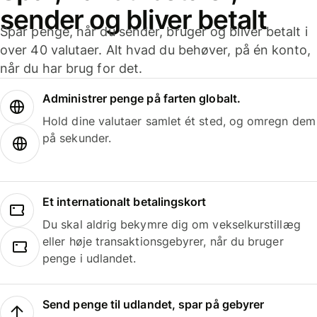
sender og bliver betalt
Spar penge, når du sender, bruger og bliver betalt i
over 40 valutaer. Alt hvad du behøver, på én konto,
når du har brug for det.
Administrer penge på farten globalt.
Hold dine valutaer samlet ét sted, og omregn dem
på sekunder.
Et internationalt betalingskort
Du skal aldrig bekymre dig om vekselkurstillæg
eller høje transaktionsgebyrer, når du bruger
penge i udlandet.
Send penge til udlandet, spar på gebyrer