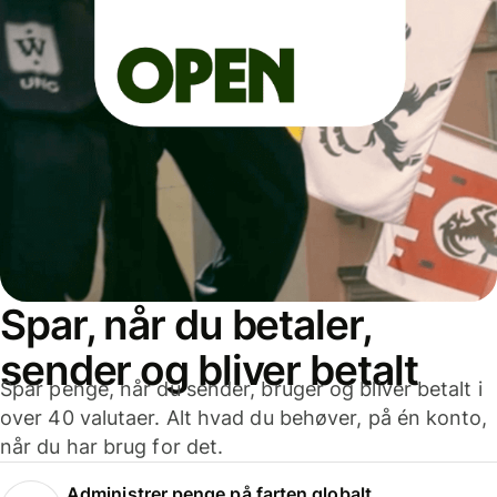
Spar, når du betaler,
sender og bliver betalt
Spar penge, når du sender, bruger og bliver betalt i
over 40 valutaer. Alt hvad du behøver, på én konto,
når du har brug for det.
Administrer penge på farten globalt.