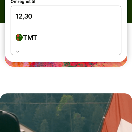
Omregnet til
TMT