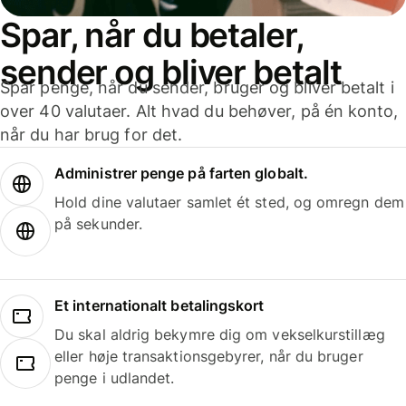
Spar, når du betaler,
sender og bliver betalt
Spar penge, når du sender, bruger og bliver betalt i
over 40 valutaer. Alt hvad du behøver, på én konto,
når du har brug for det.
Administrer penge på farten globalt.
Hold dine valutaer samlet ét sted, og omregn dem
på sekunder.
Et internationalt betalingskort
Du skal aldrig bekymre dig om vekselkurstillæg
eller høje transaktionsgebyrer, når du bruger
penge i udlandet.