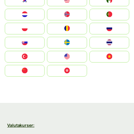
South Korea
Malay
Mexico
Nederland
Norge
Portugal
Polska
România
Россия
Slovensko
Ruoŧŧa
ไทย
Türkiye
United States
Vietnam
中国
中國香港特別行政區
Valutakurser: