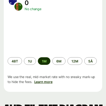
0
No change
Time
48T
1U
1M
6M
12M
5Å
period
We use the real, mid-market rate with no sneaky mark-up
to hide the fees.
Learn more