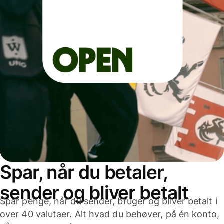
Spar, når du betaler,
sender og bliver betalt
Spar penge, når du sender, bruger og bliver betalt i
over 40 valutaer. Alt hvad du behøver, på én konto,