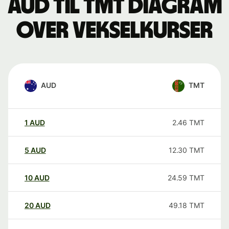
AUD til TMT Diagram
over vekselkurser
AUD
TMT
1
AUD
2.46
TMT
5
AUD
12.30
TMT
10
AUD
24.59
TMT
20
AUD
49.18
TMT