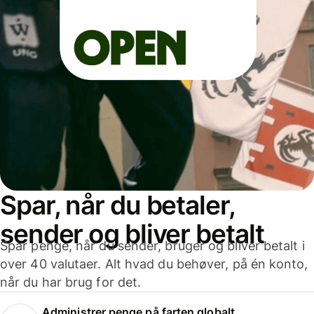
Spar, når du betaler,
sender og bliver betalt
Spar penge, når du sender, bruger og bliver betalt i
over 40 valutaer. Alt hvad du behøver, på én konto,
når du har brug for det.
Administrer penge på farten globalt.