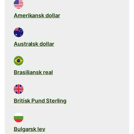
Amerikansk dollar
Australsk dollar
Brasiliansk real
Britisk Pund Sterling
Bulgarsk lev