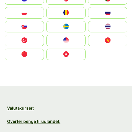
Polska
România
Россия
Slovensko
Ruoŧŧa
ไทย
Türkiye
United States
Vietnam
中国
中國香港特別行政區
Valutakurser:
Overfør penge til udlandet: