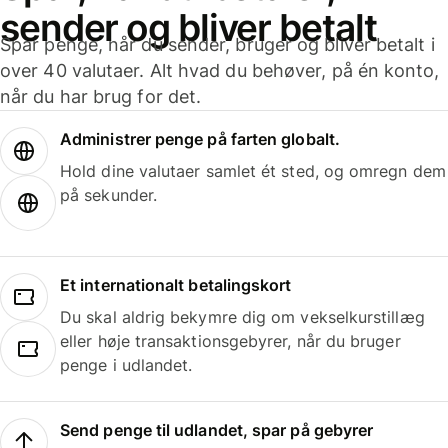
sender og bliver betalt
Spar penge, når du sender, bruger og bliver betalt i
over 40 valutaer. Alt hvad du behøver, på én konto,
når du har brug for det.
Administrer penge på farten globalt.
Hold dine valutaer samlet ét sted, og omregn dem
på sekunder.
Et internationalt betalingskort
Du skal aldrig bekymre dig om vekselkurstillæg
eller høje transaktionsgebyrer, når du bruger
penge i udlandet.
Send penge til udlandet, spar på gebyrer