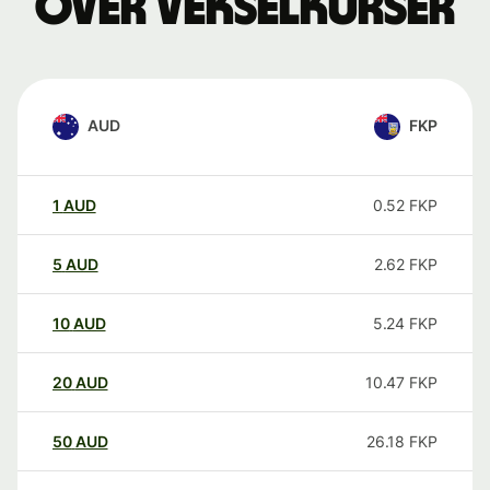
over vekselkurser
AUD
FKP
1
AUD
0.52
FKP
5
AUD
2.62
FKP
10
AUD
5.24
FKP
20
AUD
10.47
FKP
50
AUD
26.18
FKP