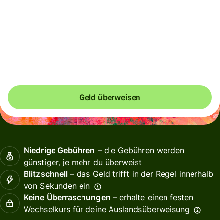
Gesamtgebühr
5,82 EUR
Im EUR-Betrag enthalten
Du könntest bis zu 41,96 EUR sparen
Geld überweisen
Niedrige Gebühren
– die Gebühren werden
günstiger, je mehr du überweist
Blitzschnell
– das Geld trifft in der Regel innerhalb
von Sekunden ein
Keine Überraschungen
– erhalte einen festen
Wechselkurs für deine Auslandsüberweisung