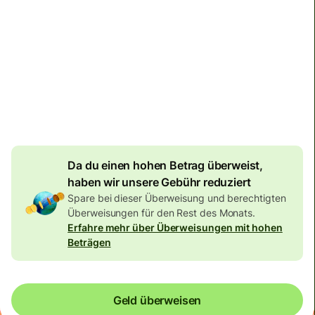
Zustellung
bis Montag
Gesamtgebühr
134,04 EUR
Im EUR-Betrag enthalten
7,87 EUR
Volumenrabatt
Da du einen hohen Betrag überweist,
haben wir unsere Gebühr reduziert
Spare bei dieser Überweisung und berechtigten
Überweisungen für den Rest des Monats.
Erfahre mehr über Überweisungen mit hohen
Beträgen
Geld überweisen