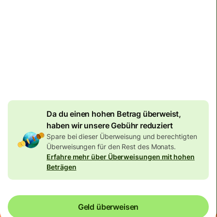
Zustellung
bis Freitag
Gesamtgebühr
134,04 EUR
Im EUR-Betrag enthalten
7,87 EUR
Volumenrabatt
Da du einen hohen Betrag überweist,
haben wir unsere Gebühr reduziert
Spare bei dieser Überweisung und berechtigten
Überweisungen für den Rest des Monats.
Erfahre mehr über Überweisungen mit hohen
Beträgen
Geld überweisen