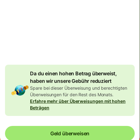
Zustellung
bis Montag
Gesamtgebühr
134,04 EUR
Im EUR-Betrag enthalten
7,87 EUR
Volumenrabatt
Da du einen hohen Betrag überweist,
haben wir unsere Gebühr reduziert
Spare bei dieser Überweisung und berechtigten
Überweisungen für den Rest des Monats.
Erfahre mehr über Überweisungen mit hohen
Beträgen
Geld überweisen