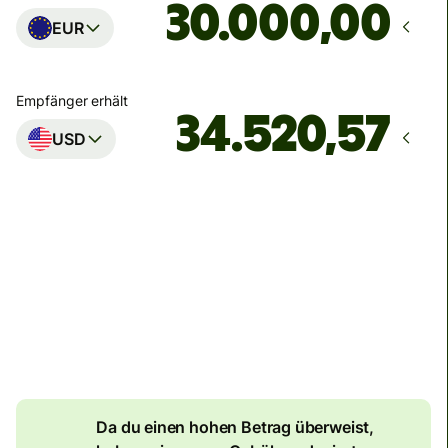
,00
EUR
Empfänger erhält
USD
Zustellung
bis Montag, 10. August
Gesamtgebühr
134,04 EUR
Im EUR-Betrag enthalten
7,87 EUR
Volumenrabatt
Da du einen hohen Betrag überweist,