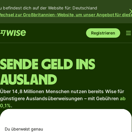
u befindest dich auf der Website für: Deutschland
echsel zur Großbritannien-Website, um unser Angebot für dies
Registrieren
Sende Geld ins
Ausland
Über 14,8 Millionen Menschen nutzen bereits Wise für
günstigere Auslandsüberweisungen – mit Gebühren
ab
0,1%
.
Du überweist genau