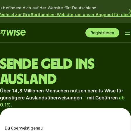
u befindest dich auf der Website für: Deutschland
echsel zur Großbritannien-Website, um unser Angebot für dies
Registrieren
Sende Geld ins
Ausland
Über 14,8 Millionen Menschen nutzen bereits Wise für
günstigere Auslandsüberweisungen – mit Gebühren
ab
0,1%
.
Du überweist genau