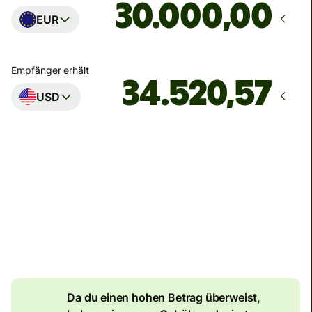
,00
EUR
Empfänger erhält
USD
Zustellung
bis Montag
Gesamtgebühr
134,04 EUR
Im EUR-Betrag enthalten
7,87 EUR
Volumenrabatt
Da du einen hohen Betrag überweist,