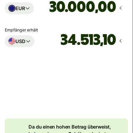
,00
EUR
Empfänger erhält
USD
Zustellung
Heute – in 12 Stunden
Gesamtgebühr
134,04 EUR
Im EUR-Betrag enthalten
7,87 EUR
Volumenrabatt
Da du einen hohen Betrag überweist,