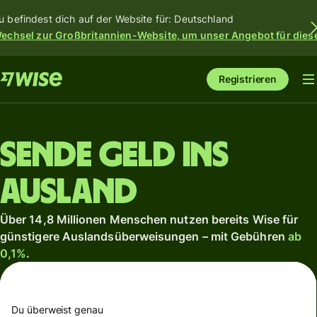
u befindest dich auf der Website für: Deutschland
echsel zur Großbritannien-Website, um unser Angebot für dies
Registrieren
Sende Geld ins
Ausland
Über 14,8 Millionen Menschen nutzen bereits Wise für
günstigere Auslandsüberweisungen – mit Gebühren
ab
0,1%
.
Du überweist genau