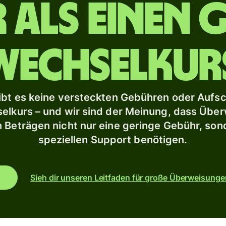
 als einen 
e mit
Banken und
s
Finanzinstitute
e
Wechselkur
Bildungsplattformen
inanzen
Marktplätze
lten
Ausgabenverwaltung
üpfe dein Konto mit
ibt es keine versteckten Gebühren oder Aufsc
altungsprogrammen
elkurs – und wir sind der Meinung, dass Übe
Reiseplattformen
 Beträgen nicht nur eine geringe Gebühr, son
Workforce-
n
speziellen Support benötigen.
Plattformen
Sieh dir unseren Leitfaden für große Überweisunge
Veranstaltungen
onen
n
Für Wise
Connect