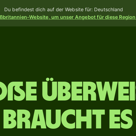
Du befindest dich auf der Website für: Deutschland
ßbritannien-Website, um unser Angebot für diese Region
n
Produkte
Überweisen
eisen
Empfangen
oße Überwe
Kartenausgabe
angen
orm
Multi-
ess-
Währungs-
Banken,
Konten
braucht es
en
d
erem
e dir
eßen.
Industriesektor