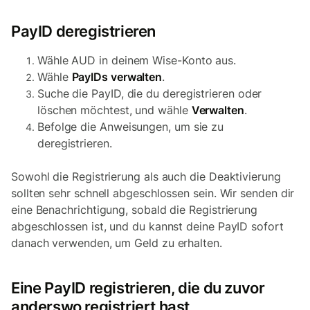
PayID deregistrieren
Wähle AUD in deinem Wise-Konto aus.
Wähle
PayIDs verwalten
.
Suche die PayID, die du deregistrieren oder
löschen möchtest, und wähle
Verwalten
.
Befolge die Anweisungen, um sie zu
deregistrieren.
Sowohl die Registrierung als auch die Deaktivierung
sollten sehr schnell abgeschlossen sein. Wir senden dir
eine Benachrichtigung, sobald die Registrierung
abgeschlossen ist, und du kannst deine PayID sofort
danach verwenden, um Geld zu erhalten.
Eine PayID registrieren, die du zuvor
anderswo registriert hast