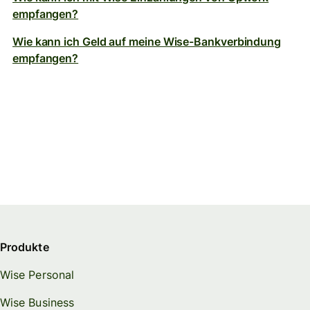
empfangen?
Wie kann ich Geld auf meine Wise-Bankverbindung
empfangen?
Produkte
Wise Personal
Wise Business