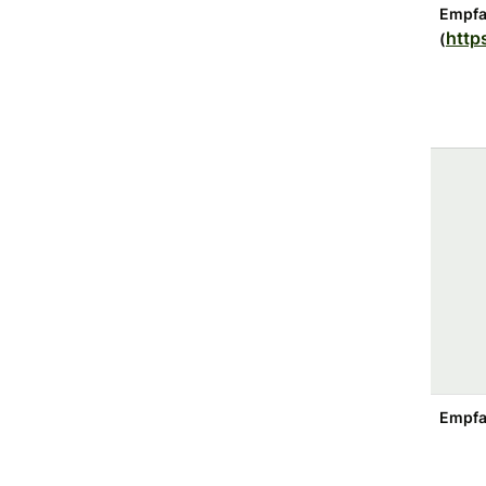
Empfa
http
(
Empf