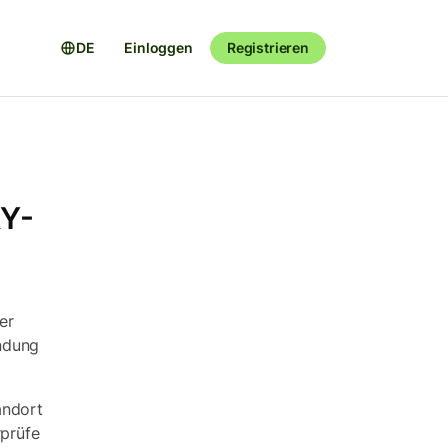
DE
Einloggen
Registrieren
RY-
er
ndung
andort
rprüfe