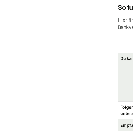
So f
Hier f
Bankve
Du kan
Folge
unters
Empf