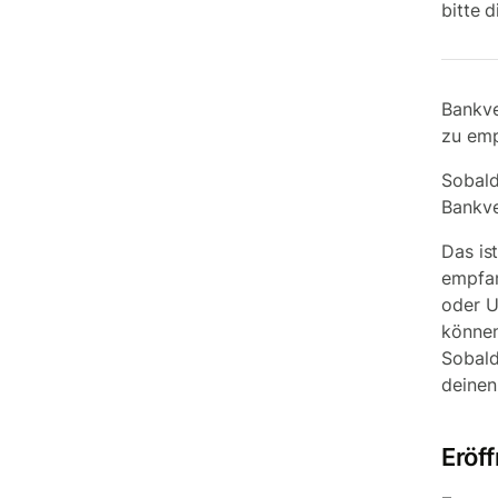
bitte 
Bankve
zu em
Sobald
Bankve
Das is
empfan
oder U
können
Sobald
deinen
Eröf