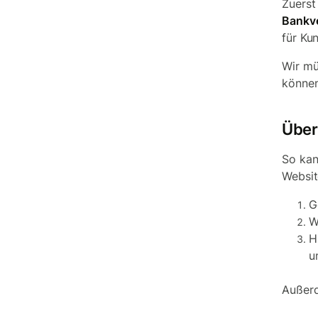
Zuerst
Bankve
für Ku
Wir mü
können
Über
So kan
Websit
G
W
H
u
Außer