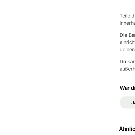
Teile 
innerh
Die Ba
einric
deinen
Du kan
außerh
War di
J
Ähnlic