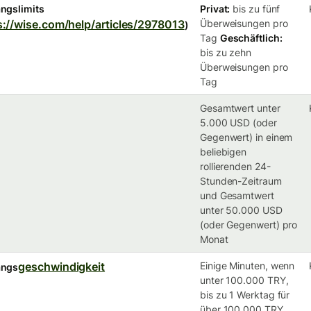
ngslimits
Privat:
bis zu fünf
s://wise.com/help/articles/2978013
Überweisungen pro
)
Tag
Geschäftlich:
bis zu zehn
Überweisungen pro
Tag
Gesamtwert unter
5.000 USD (oder
Gegenwert) in einem
beliebigen
rollierenden 24-
Stunden-Zeitraum
und Gesamtwert
unter 50.000 USD
(oder Gegenwert) pro
Monat
geschwindigkeit
Einige Minuten, wenn
angs
unter 100.000 TRY,
bis zu 1 Werktag für
über 100.000 TRY