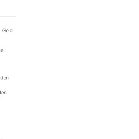
m Geld
ne
nden
len.
/