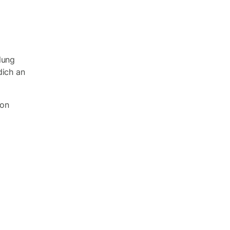
lung
dich an
von