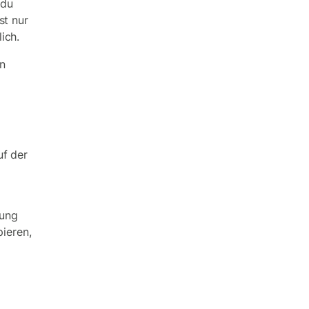
 du
st nur
lich.
en
uf der
rung
ieren,