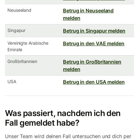
Neuseeland
Betrug in Neuseeland
melden
Singapur
Betrug in Singapur melden
Vereinigte Arabische
Betrug in den VAE melden
Emirate
Großbritannien
Betrug in Großbritannien
melden
USA
Betrug in den USA melden
Was passiert, nachdem ich den
Fall gemeldet habe?
Unser Team wird deinen Fall untersuchen und dich per