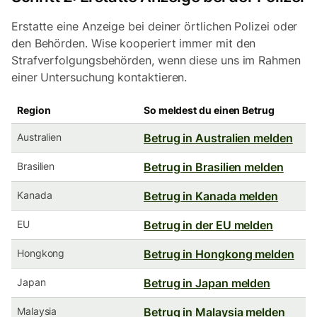
Erstatte eine Anzeige bei deiner örtlichen Polizei oder
den Behörden. Wise kooperiert immer mit den
Strafverfolgungsbehörden, wenn diese uns im Rahmen
einer Untersuchung kontaktieren.
Region
So meldest du einen Betrug
Australien
Betrug in Australien melden
Brasilien
Betrug in Brasilien melden
Kanada
Betrug in Kanada melden
EU
Betrug in der EU melden
Hongkong
Betrug in Hongkong melden
Japan
Betrug in Japan melden
Malaysia
Betrug in Malaysia melden