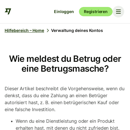
Einloggen
Registrieren
Hilfebereich – Home
Verwaltung deines Kontos
Wie meldest du Betrug oder
eine Betrugsmasche?
Dieser Artikel beschreibt die Vorgehensweise, wenn du
denkst, dass du eine Zahlung an einen Betrüger
autorisiert
hast, z. B. einen betrügerischen Kauf oder
eine falsche Investition.
Wenn du eine Dienstleistung oder ein Produkt
erhalten hast, mit denen du nicht zufrieden bist,