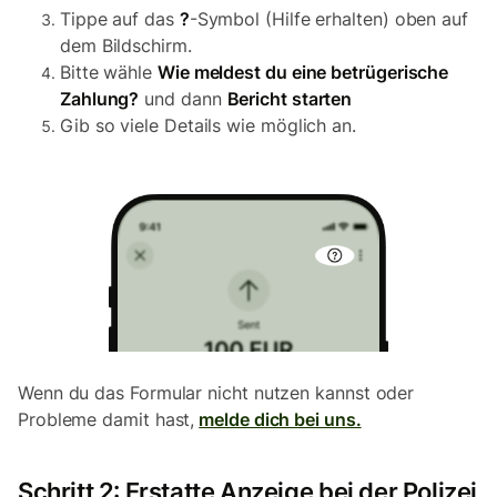
Tippe auf das
?
-Symbol (Hilfe erhalten) oben auf
dem Bildschirm.
Bitte wähle
Wie meldest du eine betrügerische
Zahlung?
und dann
Bericht starten
Gib so viele Details wie möglich an.
Wenn du das Formular nicht nutzen kannst oder
Probleme damit hast,
melde dich bei uns.
Schritt 2: Erstatte Anzeige bei der Polizei