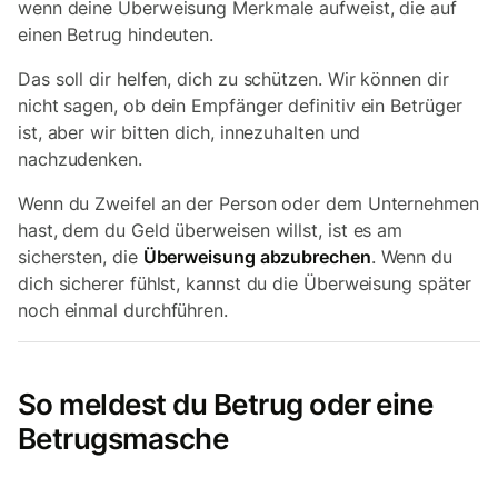
wenn deine Überweisung Merkmale aufweist, die auf
einen Betrug hindeuten.
Das soll dir helfen, dich zu schützen. Wir können dir
nicht sagen, ob dein Empfänger definitiv ein Betrüger
ist, aber wir bitten dich, innezuhalten und
nachzudenken.
Wenn du Zweifel an der Person oder dem Unternehmen
hast, dem du Geld überweisen willst, ist es am
sichersten, die
Überweisung abzubrechen
. Wenn du
dich sicherer fühlst, kannst du die Überweisung später
noch einmal durchführen.
So meldest du Betrug oder eine
Betrugsmasche