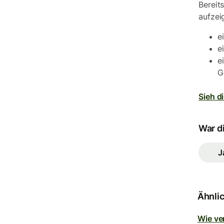
Bereit
aufzei
e
e
e
G
Sieh d
War di
J
Ähnlic
Wie ve