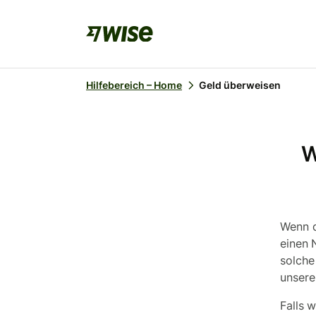
Hilfebereich – Home
Geld überweisen
W
Wenn d
einen 
solche
unsere 
Falls 