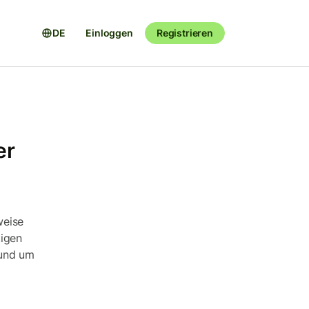
DE
Einloggen
Registrieren
er
weise
tigen
 und um