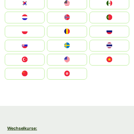
South Korea
Malay
Mexico
Nederland
Norge
Portugal
Polska
România
Россия
Slovensko
Ruoŧŧa
ไทย
Türkiye
United States
Vietnam
中国
中國香港特別行政區
Wechselkurse: