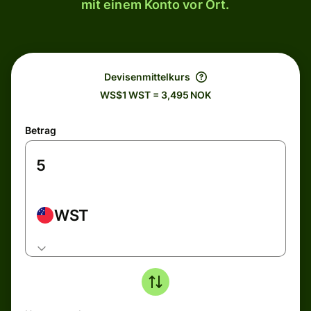
mit einem Konto vor Ort.
Devisenmittelkurs
WS$1 WST = 3,495 NOK
Betrag
WST