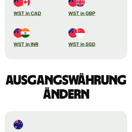
WST in CAD
WST in GBP
WST in INR
WST in SGD
Ausgangswährung
ändern