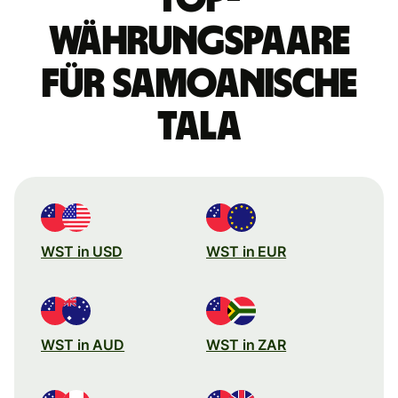
Währungspaare
für samoanische
Tala
WST in USD
WST in EUR
WST in AUD
WST in ZAR