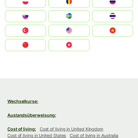
Polska
România
Россия
Slovensko
Ruoŧŧa
ไทย
Türkiye
United States
Vietnam
中国
中國香港特別行政區
Wechselkurse:
Auslandsüberweisung:
Cost of living:
Cost of living in United Kingdom
Cost of living in United States
Cost of living in Australia