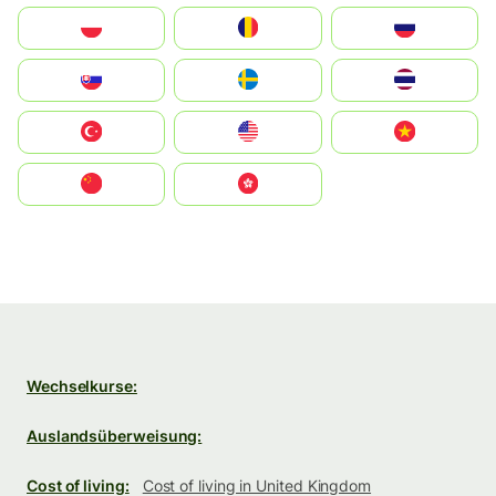
Polska
România
Россия
Slovensko
Ruoŧŧa
ไทย
Türkiye
United States
Vietnam
中国
中國香港特別行政區
Wechselkurse:
Auslandsüberweisung:
Cost of living:
Cost of living in United Kingdom