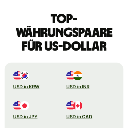
Top-
Währungspaare
für US-Dollar
USD in KRW
USD in INR
USD in JPY
USD in CAD