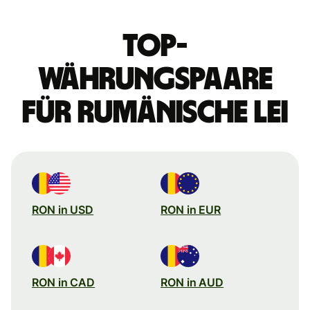
Top-
Währungspaare
für rumänische Lei
RON in USD
RON in EUR
RON in CAD
RON in AUD