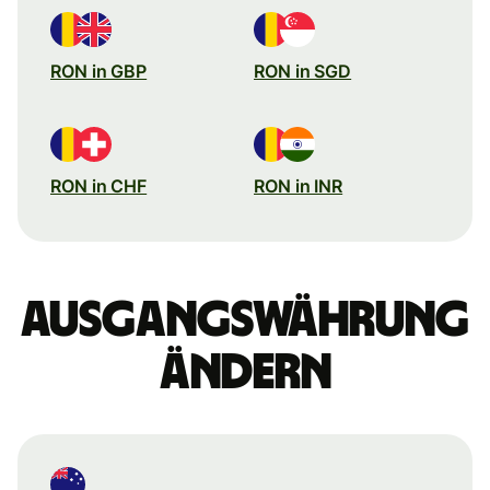
RON in GBP
RON in SGD
RON in CHF
RON in INR
Ausgangswährung
ändern