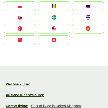
Polska
România
Россия
Slovensko
Ruoŧŧa
ไทย
Türkiye
United States
Vietnam
中国
中國香港特別行政區
Wechselkurse:
Auslandsüberweisung:
Cost of living:
Cost of living in United Kingdom