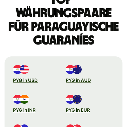
Währungspaare
für paraguayische
Guaraníes
PYG in USD
PYG in AUD
PYG in INR
PYG in EUR