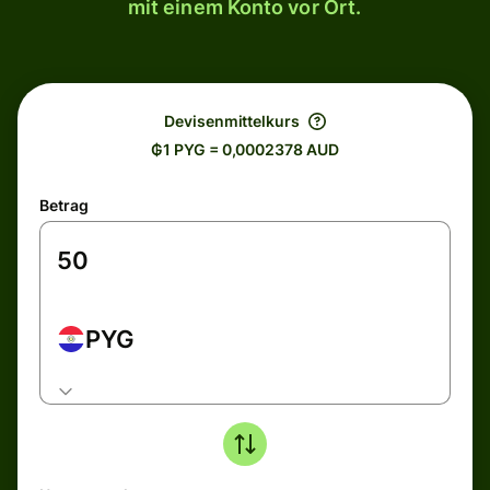
mit einem Konto vor Ort.
Devisenmittelkurs
₲1 PYG = 0,0002378 AUD
Betrag
PYG