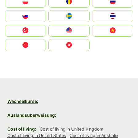
Polska
România
Россия
Slovensko
Ruoŧŧa
ไทย
Türkiye
United States
Vietnam
中国
中國香港特別行政區
Wechselkurse:
Auslandsüberweisung:
Cost of living:
Cost of living in United Kingdom
Cost of living in United States
Cost of living in Australia