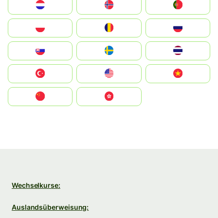
Nederland
Norge
Portugal
Polska
România
Россия
Slovensko
Ruoŧŧa
ไทย
Türkiye
United States
Vietnam
中国
中國香港特別行政區
Wechselkurse:
Auslandsüberweisung: