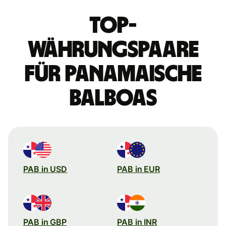
Top-
Währungspaare
für panamaische
Balboas
PAB in USD
PAB in EUR
PAB in GBP
PAB in INR