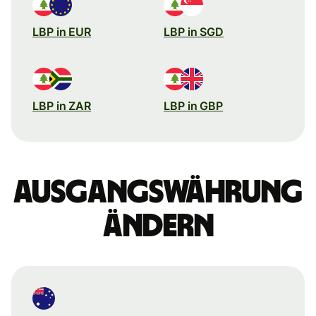
LBP in EUR
LBP in SGD
LBP in ZAR
LBP in GBP
Ausgangswährung
ändern