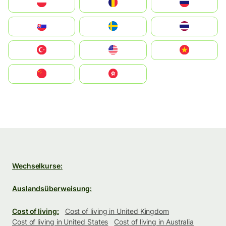
Polska
România
Россия
Slovensko
Ruoŧŧa
ไทย
Türkiye
United States
Vietnam
中国
中國香港特別行政區
Wechselkurse:
Auslandsüberweisung:
Cost of living:
Cost of living in United Kingdom
Cost of living in United States
Cost of living in Australia