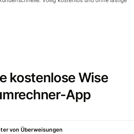
undenschnelle. Völlig kostenlos und ohne lästige
e kostenlose Wise
umrechner-App
eter von Überweisungen