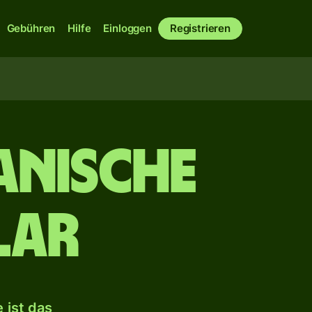
Gebühren
Hilfe
Einloggen
Registrieren
anische
lar
 ist das