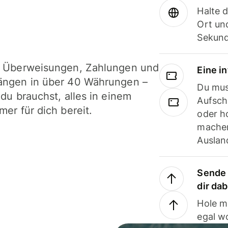
Halte 
Ort und
Sekund
i Überweisungen, Zahlungen und
Eine i
ängen in über 40 Währungen –
Du mus
 du brauchst, alles in einem
Aufsch
mer für dich bereit.
oder h
machen
Ausland
Sende 
dir da
Hole m
egal w