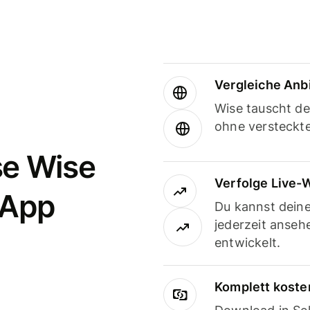
Vergleiche Anb
Wise tauscht d
ohne versteckt
se Wise
Verfolge Live-
-App
Du kannst dein
jederzeit anseh
entwickelt.
Komplett koste