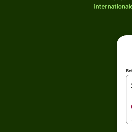
internationa
Be