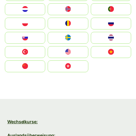
Nederland
Norge
Portugal
Polska
România
Россия
Slovensko
Ruoŧŧa
ไทย
Türkiye
United States
Vietnam
中国
中國香港特別行政區
Wechselkurse:
Auslandsüberweisung: