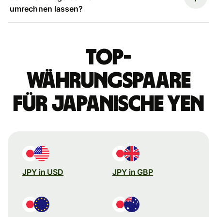
umrechnen lassen?
Top-
Währungspaare
für japanische Yen
JPY in USD
JPY in GBP