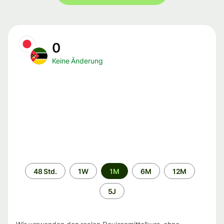
0
Keine Änderung
Zeitraum
48 Std.
1W
1M
6M
12M
5J