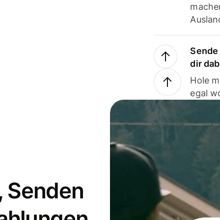
machen
Ausland
Sende 
dir da
Hole m
egal w
, Senden
ahlungen