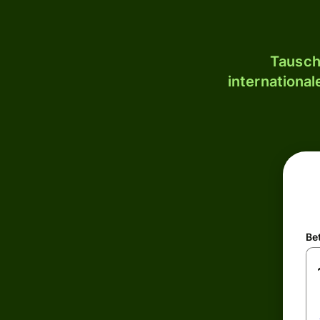
Tausch
internationa
Be