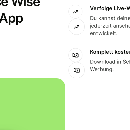
se Wise
Verfolge Live-
-App
Du kannst dein
jederzeit anseh
entwickelt.
Komplett koste
Download in Sek
Werbung.