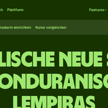
ch
Plattform
Features
rsalarm einrichten
Kurse vergleichen
elische Neue
honduranis
Lempiras