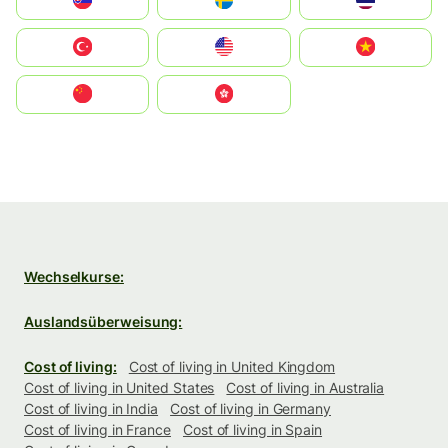
Slovensko
Ruoŧŧa
ไทย
Türkiye
United States
Vietnam
中国
中國香港特別行政區
Wechselkurse:
Auslandsüberweisung:
Cost of living:
Cost of living in United Kingdom
Cost of living in United States
Cost of living in Australia
Cost of living in India
Cost of living in Germany
Cost of living in France
Cost of living in Spain