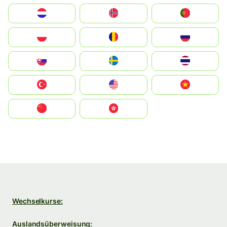
Nederland
Norge
Portugal
Polska
România
Россия
Slovensko
Ruoŧŧa
ไทย
Türkiye
United States
Vietnam
中国
中國香港特別行政區
Wechselkurse:
Auslandsüberweisung: