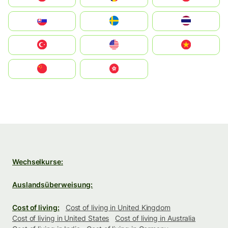
Slovensko
Ruoŧŧa
ไทย
Türkiye
United States
Vietnam
中国
中國香港特別行政區
Wechselkurse:
Auslandsüberweisung:
Cost of living:
Cost of living in United Kingdom
Cost of living in United States
Cost of living in Australia