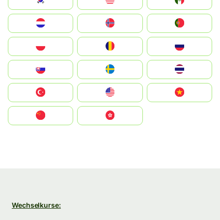
South Korea
Malay
Mexico
Nederland
Norge
Portugal
Polska
România
Россия
Slovensko
Ruoŧŧa
ไทย
Türkiye
United States
Vietnam
中国
中國香港特別行政區
Wechselkurse: