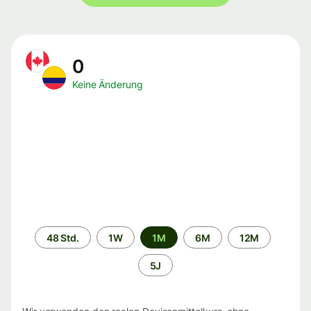
0
Keine Änderung
Zeitraum
48 Std.
1W
1M
6M
12M
5J