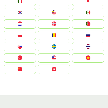
Italia
JA
Japan
South Korea
Malay
Mexico
Nederland
Norge
Portugal
Polska
România
Россия
Slovensko
Ruoŧŧa
ไทย
Türkiye
United States
Vietnam
中国
中國香港特別行政區