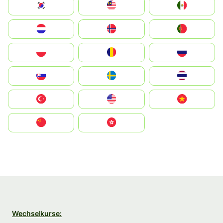
South Korea
Malay
Mexico
Nederland
Norge
Portugal
Polska
România
Россия
Slovensko
Ruoŧŧa
ไทย
Türkiye
United States
Vietnam
中国
中國香港特別行政區
Wechselkurse: