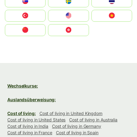
Slovensko
Ruoŧŧa
ไทย
Türkiye
United States
Vietnam
中国
中國香港特別行政區
Wechselkurse:
Auslandsüberweisung:
Cost of living:
Cost of living in United Kingdom
Cost of living in United States
Cost of living in Australia
Cost of living in India
Cost of living in Germany
Cost of living in France
Cost of living in Spain