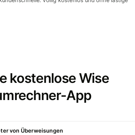
undenschnelle. Völlig kostenlos und ohne lästige
e kostenlose Wise
umrechner-App
eter von Überweisungen