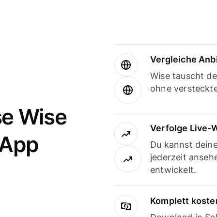
Vergleiche Anb
Wise tauscht d
ohne versteckt
se Wise
Verfolge Live-
-App
Du kannst dein
jederzeit anseh
entwickelt.
Komplett koste