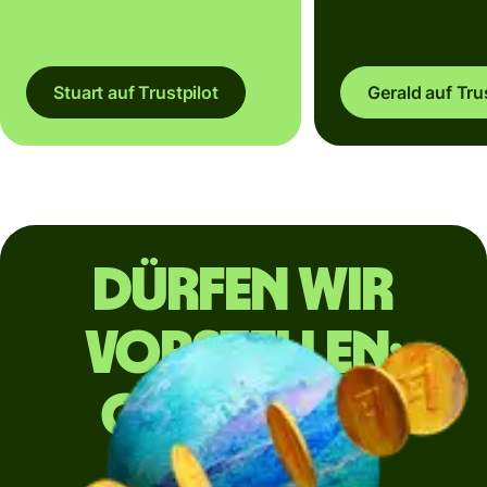
Stuart auf Trustpilot
Gerald auf Tru
Dürfen wir
vorstellen:
Geld ohne
Grenzen