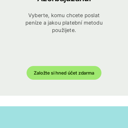
Vyberte, komu chcete poslat
peníze a jakou platební metodu
použijete.
Založte si hned účet zdarma