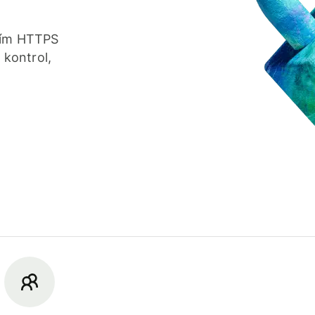
áním HTTPS
kontrol,
.