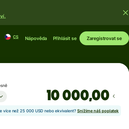
ví.
CS
Nápověda
Přihlásit se
Zaregistrovat se
esně
,00
te více než 25 000 USD nebo ekvivalent?
Snížíme náš poplatek