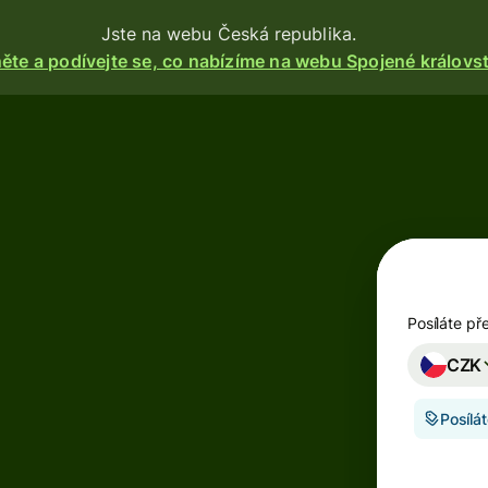
Jste na webu Česká republika.
ěte a podívejte se, co nabízíme na webu Spojené královst
Produkty
Poslat
Přijmout
a
Vydávejte
karty
Posíláte př
CZK
Multiměnové
účty
Posílá
Odvětví