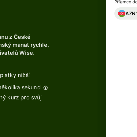
Příjemce d
e
Banky a
AZN
finanční
instituce
ánu z České
Vzdělávací
nský manat rychle,
platformy
ivatelů Wise.
Prodejní
platformy
platky nižší
Správa
několika sekund
výdajů
ý kurz pro svůj
Kurz 
Cestovní
dorazi
platformy
Pracovní
e
platformy
Dynam
dočasn