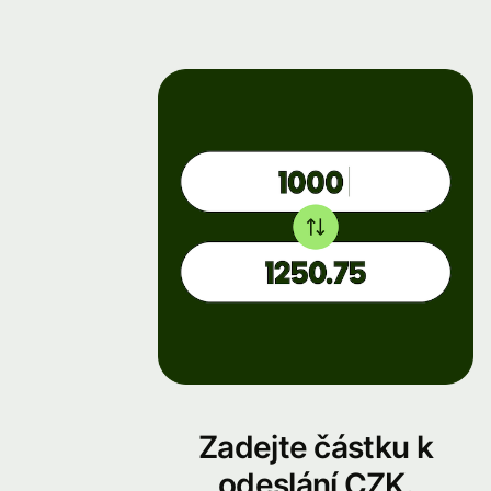
Zadejte částku k
odeslání CZK.