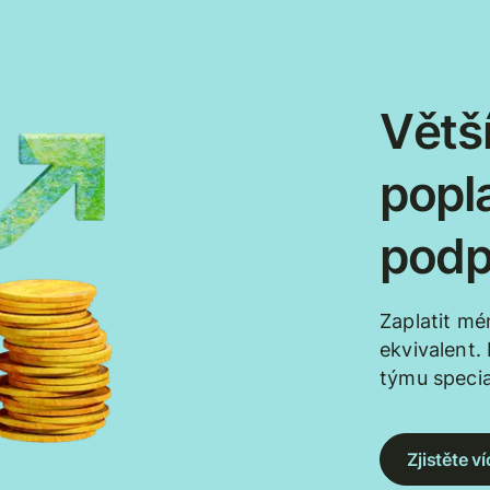
Větší
popl
podp
Zaplatit mé
ekvivalent.
týmu specia
Zjistěte 