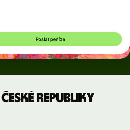
cké poplatky uplatňují. Poplatky související s měnou
lujeme každých 60 sekund, takže vždy zaplatíte jen tolik,
je potřeba.
Poslat peníze
České republiky