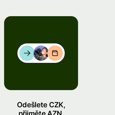
Odešlete CZK,
přijměte AZN.