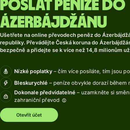
Poslat peníze do
Prozkoumat
Získejte
Získávejt
Prozkoumat
debetní
výnos s
kartu
Wise
Ázerbájdžánu
Assets
Získávejte
Europe
Ušetřete na online převodech peněz do Ázerbájdž
výnos s
republiky. Převádějte Česká koruna do Ázerbájdžá
Wise
Spravujte
bezpečně a přidejte se k více než 14,8 milionům už
Assets
týmové
Europe
finance
Připojte
Nízké poplatky
– čím více posíláte, tím jsou po
Ceník
účetní
Bleskurychlé
– peníze obvykle dorazí během 
software
Dokonale předvídatelné
– uzamkněte si směnn
Osobní
zahraniční převod
ceník
Zdroje
Otevřít účet
Prozkoumejt
integrace API