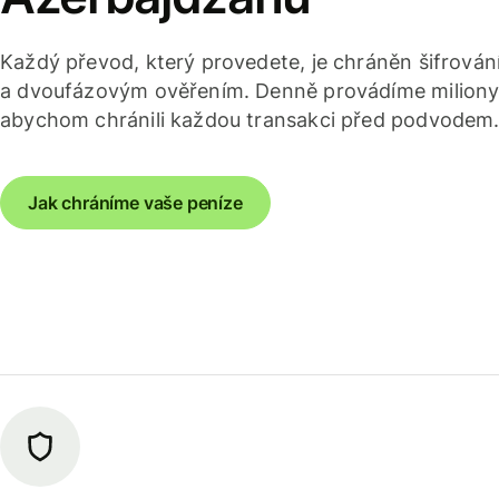
Každý převod, který provedete, je chráněn šifrov
a dvoufázovým ověřením. Denně provádíme miliony 
abychom chránili každou transakci před podvodem
Jak chráníme vaše peníze