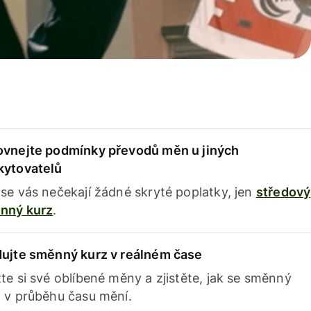
ovnejte podmínky převodů měn u jiných
kytovatelů
se vás nečekají žádné skryté poplatky, jen
středový
nný kurz
.
dujte směnný kurz v reálném čase
te si své oblíbené měny a zjistěte, jak se směnný
 v průběhu času mění.