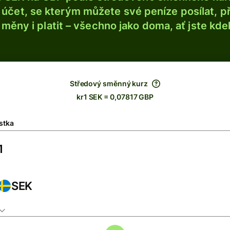
účet, se kterým můžete své peníze posílat, p
é měny i platit – všechno jako doma, ať jste kdek
Středový směnný kurz
kr1 SEK = 0,07817 GBP
stka
SEK