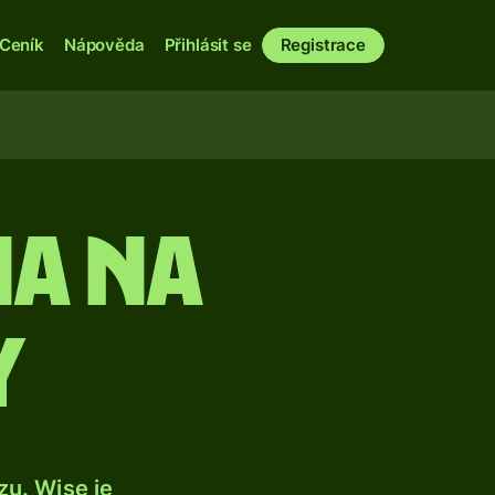
Ceník
Nápověda
Přihlásit se
Registrace
na na
y
u. Wise je