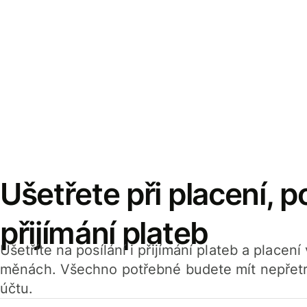
Ušetřete při placení, po
přijímání plateb
Ušetříte na posílání i přijímání plateb a placen
měnách. Všechno potřebné budete mít nepřetr
účtu.