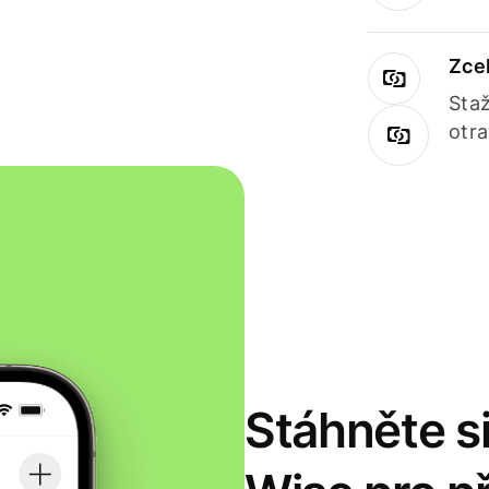
Zce
Staž
otr
Stáhněte si