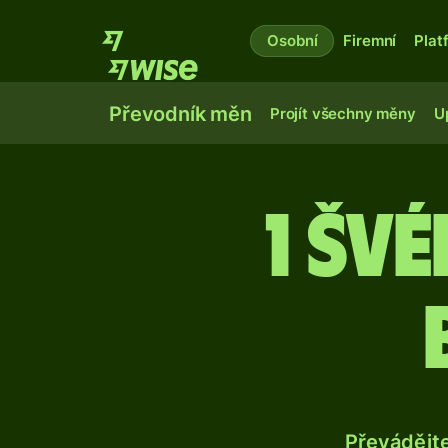
Osobní
Firemní
Plat
Převodník měn
Projít všechny měny
U
1 šv
Převádějt