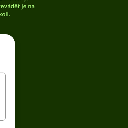
řevádět je na
oli.