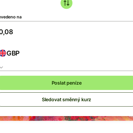
evedeno na
GBP
Poslat peníze
Sledovat směnný kurz