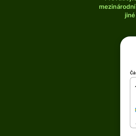
mezinárodní 
jin
Čá