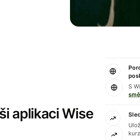
Por
pos
S Wi
smě
i aplikaci Wise
Sle
Ulož
kurz