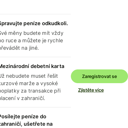
Spravujte peníze odkudkoli.
Své měny budete mít vždy
po ruce a můžete je rychle
převádět na jiné.
Mezinárodní debetní karta
Už nebudete muset řešit
Zaregistrovat se
kurzové marže a vysoké
Zjistěte více
poplatky za transakce při
placení v zahraničí.
Posílejte peníze do
zahraničí, ušetřete na