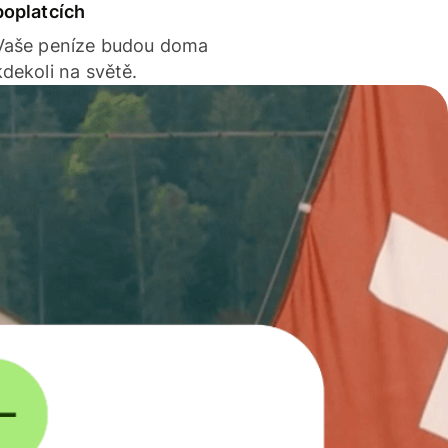
poplatcích
Vaše peníze budou doma
kdekoli na světě.