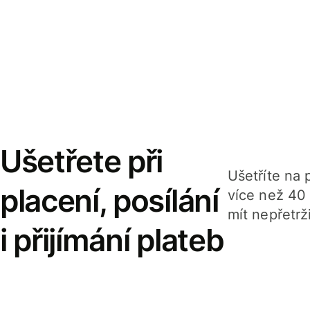
Ušetřete při
Ušetříte na p
placení, posílání
více než 40
mít nepřetrž
i přijímání plateb