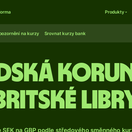
forma
Produkty
pozornění na kurzy
Srovnat kurzy bank
édská koru
britské libr
e SEK na GBP podle středového směnného kurz