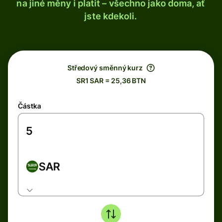
na jiné měny i platit – všechno jako doma, ať
jste kdekoli.
Středový směnný kurz
SR1 SAR = 25,36 BTN
Částka
SAR