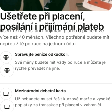
Ušetřete při placení,
posílání i přijímání plateb
Ušetříte na posílání i přijímání plateb a placení ve
více než 40 měnách. Všechno potřebné budete mít
nepřetržitě po ruce na jednom účtu.
Spravujte peníze odkudkoli.
Své měny budete mít vždy po ruce a můžete je
rychle převádět na jiné.
Mezinárodní debetní karta
Už nebudete muset řešit kurzové marže a vysoké
poplatky za transakce při placení v zahraničí.