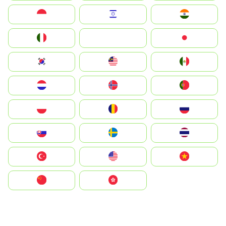
Indonesia
Israel
India
Italia
JA
Japan
South Korea
Malay
Mexico
Nederland
Norge
Portugal
Polska
România
Россия
Slovensko
Ruoŧŧa
ไทย
Türkiye
United States
Vietnam
中国
中國香港特別行政區