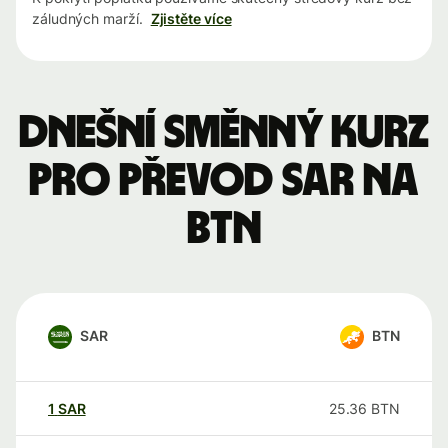
záludných marží.
Zjistěte více
Dnešní směnný kurz
pro převod SAR na
BTN
SAR
BTN
1
SAR
25.36
BTN