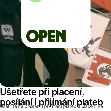
Ušetřete při placení,
posílání i přijímání plateb
Ušetříte na posílání i přijímání plateb a placení ve