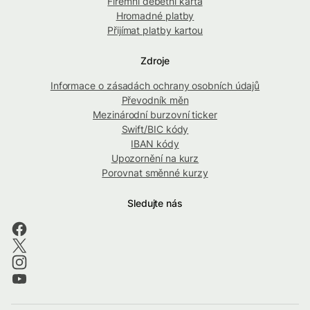
Firemní debetní karta
Hromadné platby
Přijímat platby kartou
Zdroje
Informace o zásadách ochrany osobních údajů
Převodník měn
Mezinárodní burzovní ticker
Swift/BIC kódy
IBAN kódy
Upozornění na kurz
Porovnat směnné kurzy
Sledujte nás