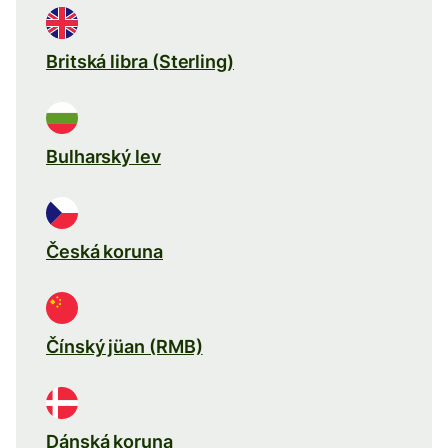
Britská libra (Sterling)
Bulharský lev
Česká koruna
Čínský jüan (RMB)
Dánská koruna