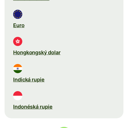
Euro
Hongkongský dolar
Indická rupie
Indonéská rupie