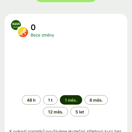
0
Beze změny
Časové
48 h
1 t
1 měs.
6 měs.
období
12 měs.
5 let
K pokrytí poplatků používáme skutečný středový kurz bez