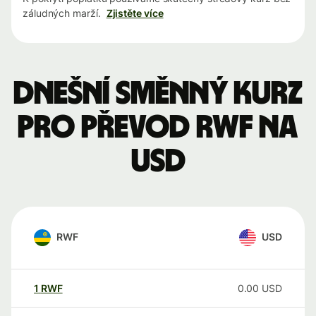
záludných marží.
Zjistěte více
Dnešní směnný kurz
pro převod RWF na
USD
RWF
USD
1
RWF
0.00
USD