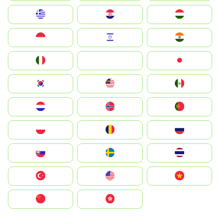
Greece
Hrvatska
Magyarország
Indonesia
Israel
India
Italia
JA
Japan
South Korea
Malay
Mexico
Nederland
Norge
Portugal
Polska
România
Россия
Slovensko
Ruoŧŧa
ไทย
Türkiye
United States
Vietnam
中国
中國香港特別行政區