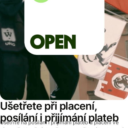
Ušetřete při placení,
posílání i přijímání plateb
Ušetříte na posílání i přijímání plateb a placení ve