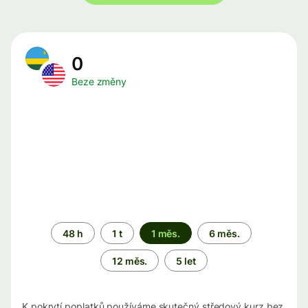
0
Beze změny
Časové
48 h
1 t
1 měs.
6 měs.
období
12 měs.
5 let
K pokrytí poplatků používáme skutečný středový kurz bez