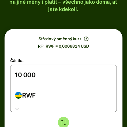
na jiné měny i platit – všechno jako doma, ať
jste kdekoli.
Středový směnný kurz
R₣1 RWF = 0,0006824 USD
Částka
RWF