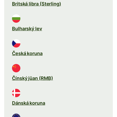
Britská libra (Sterling)
Bulharský lev
Česká koruna
Čínský jüan (RMB)
Dánská koruna