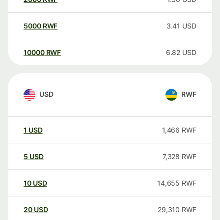
5000
RWF
3.41
USD
10000
RWF
6.82
USD
USD
RWF
1
USD
1,466
RWF
5
USD
7,328
RWF
10
USD
14,655
RWF
20
USD
29,310
RWF