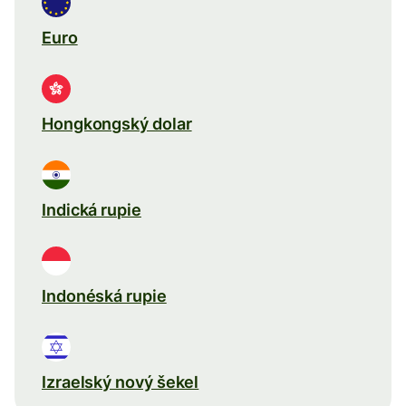
Euro
Hongkongský dolar
Indická rupie
Indonéská rupie
Izraelský nový šekel