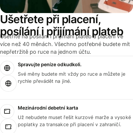
Ušetřete při placení,
posílání i přijímání plateb
Ušetříte na posílání i přijímání plateb a placení ve
více než 40 měnách. Všechno potřebné budete mít
nepřetržitě po ruce na jednom účtu.
Spravujte peníze odkudkoli.
Své měny budete mít vždy po ruce a můžete je
rychle převádět na jiné.
Mezinárodní debetní karta
Už nebudete muset řešit kurzové marže a vysoké
poplatky za transakce při placení v zahraničí.