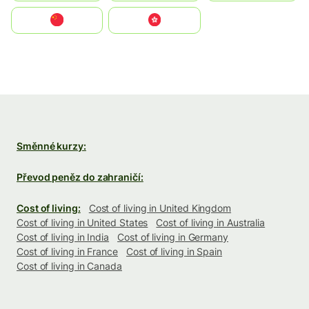
中国
中國香港特別行政區
Směnné kurzy:
Převod peněz do zahraničí:
Cost of living:
Cost of living in United Kingdom
Cost of living in United States
Cost of living in Australia
Cost of living in India
Cost of living in Germany
Cost of living in France
Cost of living in Spain
Cost of living in Canada