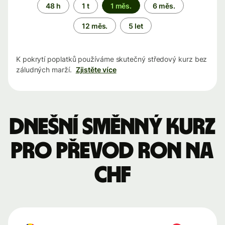
Časové
48 h
1 t
1 měs.
6 měs.
období
12 měs.
5 let
K pokrytí poplatků používáme skutečný středový kurz bez
záludných marží.
Zjistěte více
Dnešní směnný kurz
pro převod RON na
CHF