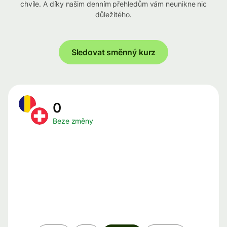
chvíle. A díky našim denním přehledům vám neunikne nic
důležitého.
Sledovat směnný kurz
0
Beze změny