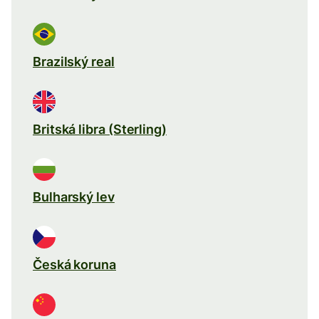
Brazilský real
Britská libra (Sterling)
Bulharský lev
Česká koruna