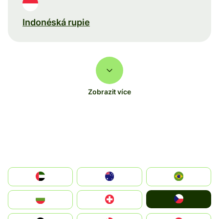
Indonéská rupie
Zobrazit více
الإمارات العربية المتحدة
Australia
Brazil
Czechia
България
Switzerland