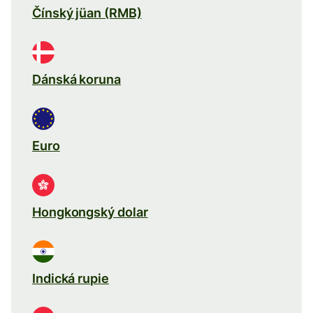
Čínský jüan (RMB)
Dánská koruna
Euro
Hongkongský dolar
Indická rupie