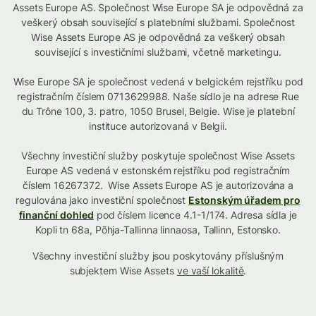
Assets Europe AS. Společnost Wise Europe SA je odpovědná za
veškerý obsah související s platebními službami. Společnost
Wise Assets Europe AS je odpovědná za veškerý obsah
související s investičními službami, včetně marketingu.
Wise Europe SA je společnost vedená v belgickém rejstříku pod
registračním číslem 0713629988. Naše sídlo je na adrese Rue
du Trône 100, 3. patro, 1050 Brusel, Belgie. Wise je platební
instituce autorizovaná v Belgii.
Všechny investiční služby poskytuje společnost Wise Assets
Europe AS vedená v estonském rejstříku pod registračním
číslem 16267372. Wise Assets Europe AS je autorizována a
regulována jako investiční společnost
Estonským úřadem pro
finanční dohled
pod číslem licence 4.1-1/174. Adresa sídla je
Kopli tn 68a, Põhja-Tallinna linnaosa, Tallinn, Estonsko.
Všechny investiční služby jsou poskytovány příslušným
subjektem Wise Assets
ve vaší lokalitě
.