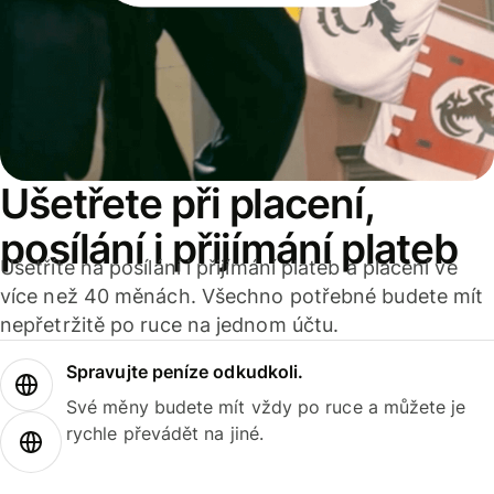
Ušetřete při placení,
posílání i přijímání plateb
Ušetříte na posílání i přijímání plateb a placení ve
více než 40 měnách. Všechno potřebné budete mít
nepřetržitě po ruce na jednom účtu.
Spravujte peníze odkudkoli.
Své měny budete mít vždy po ruce a můžete je
rychle převádět na jiné.