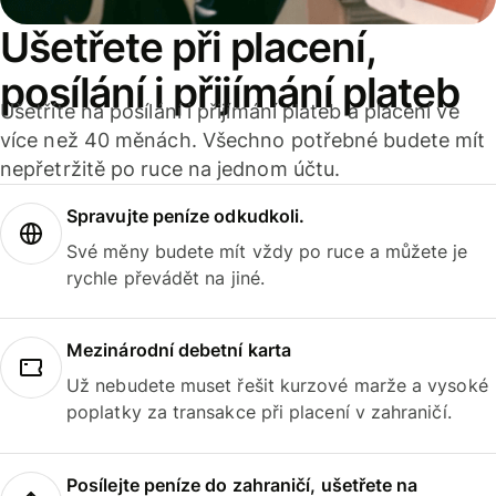
Ušetřete při placení,
posílání i přijímání plateb
Ušetříte na posílání i přijímání plateb a placení ve
více než 40 měnách. Všechno potřebné budete mít
nepřetržitě po ruce na jednom účtu.
Spravujte peníze odkudkoli.
Své měny budete mít vždy po ruce a můžete je
rychle převádět na jiné.
Mezinárodní debetní karta
Už nebudete muset řešit kurzové marže a vysoké
poplatky za transakce při placení v zahraničí.
Posílejte peníze do zahraničí, ušetřete na