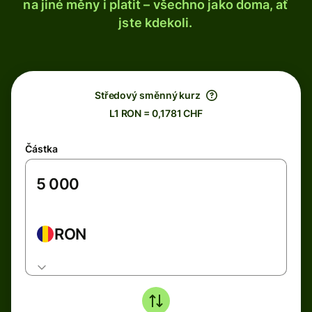
na jiné měny i platit – všechno jako doma, ať
jste kdekoli.
Středový směnný kurz
L1 RON = 0,1781 CHF
Částka
RON