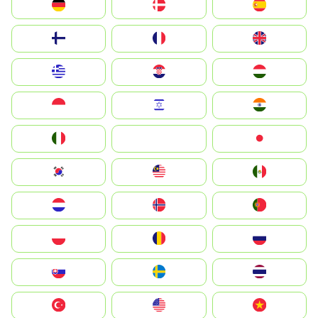
Deutschland
Denmark
España
Suomi
France
United Kingdom
Greece
Hrvatska
Magyarország
Indonesia
Israel
India
Italia
JA
Japan
South Korea
Malay
Mexico
Nederland
Norge
Portugal
Polska
România
Россия
Slovensko
Ruoŧŧa
ไทย
Türkiye
United States
Vietnam