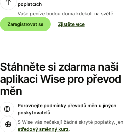
poplatcích
Vaše peníze budou doma kdekoli na světě.
Zaregistrovat se
Zjistěte více
Stáhněte si zdarma naši
aplikaci Wise pro převod
měn
Porovnejte podmínky převodů měn u jiných
poskytovatelů
S Wise vás nečekají žádné skryté poplatky, jen
středový směnný kurz
.