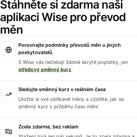
Stáhněte si zdarma naši
aplikaci Wise pro převod
měn
Porovnejte podmínky převodů měn u jiných
poskytovatelů
S Wise vás nečekají žádné skryté poplatky, jen
středový směnný kurz
.
Sledujte směnný kurz v reálném čase
Uložte si své oblíbené měny a zjistěte, jak se
směnný kurz v průběhu času mění.
Zcela zdarma, bez reklam
Stažení trvá jen pár sekund. Je to zcela zdarma a