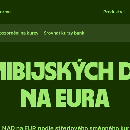
forma
Produkty
pozornění na kurzy
Srovnat kurzy bank
mibijských 
na eura
e NAD na EUR podle středového směnného kurz