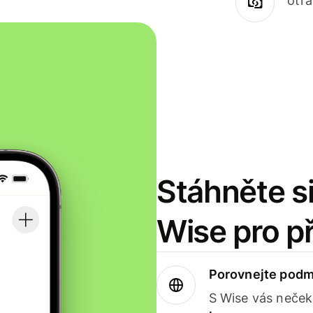
otr
Stáhněte si
Wise pro p
Porovnejte podm
S Wise vás neček