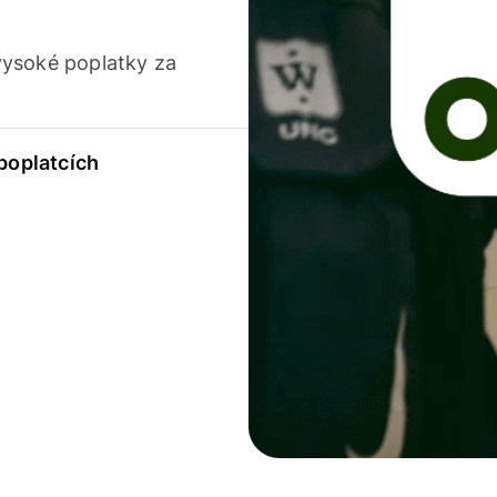
vysoké poplatky za
 poplatcích