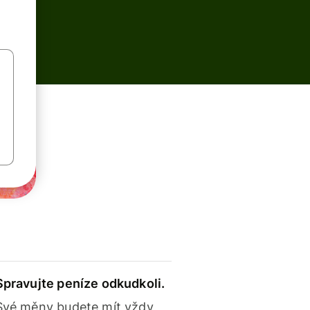
Spravujte peníze odkudkoli.
Své měny budete mít vždy