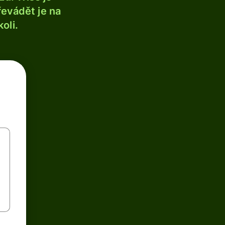
řevádět je na
oli.