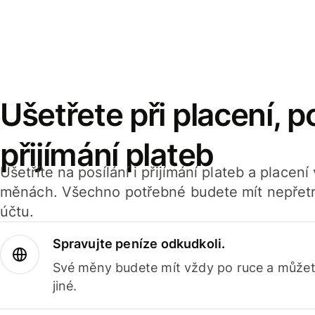
Ušetřete při placení, po
přijímání plateb
Ušetříte na posílání i přijímání plateb a placen
měnách. Všechno potřebné budete mít nepřetr
účtu.
Spravujte peníze odkudkoli.
Své měny budete mít vždy po ruce a můžete
jiné.