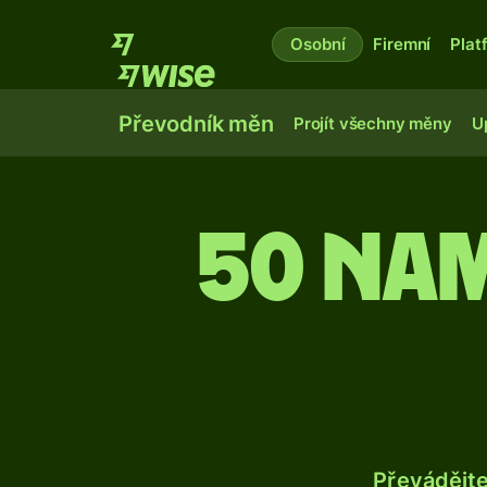
Osobní
Firemní
Plat
Převodník měn
Projít všechny měny
U
50 na
Převádějt