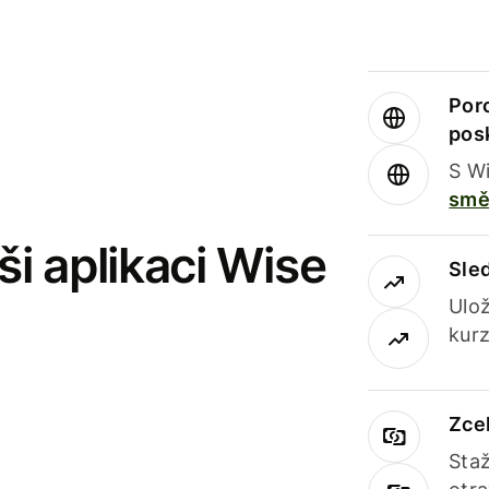
Por
pos
S Wi
smě
i aplikaci Wise
Sle
Ulož
kurz
Zce
Staž