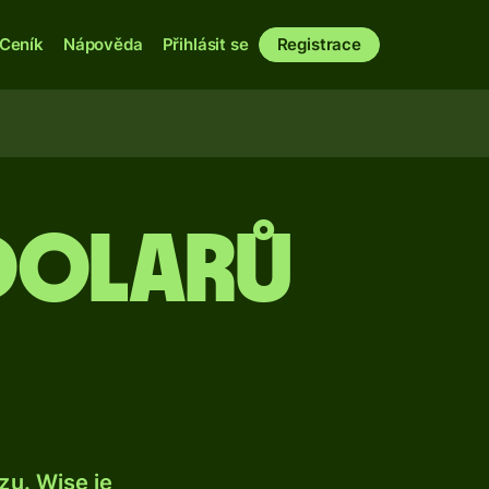
Ceník
Nápověda
Přihlásit se
Registrace
dolarů
u. Wise je