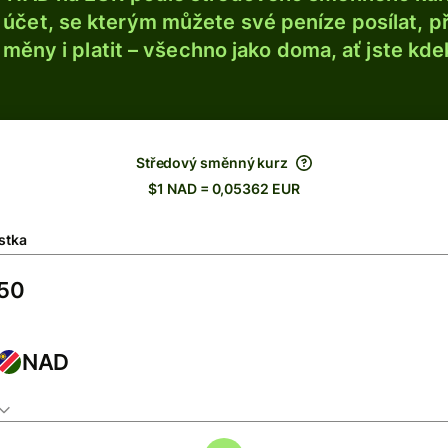
účet, se kterým můžete své peníze posílat, p
é měny i platit – všechno jako doma, ať jste kdek
Středový směnný kurz
$1 NAD = 0,05362 EUR
stka
NAD