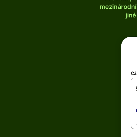
mezinárodní 
jin
Čá