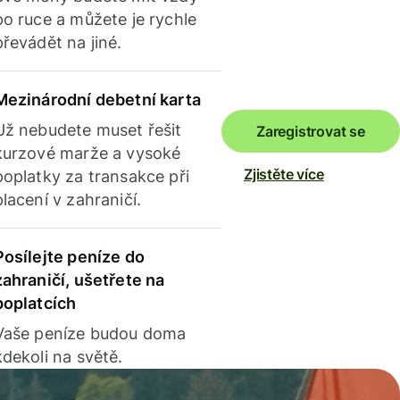
po ruce a můžete je rychle
převádět na jiné.
Mezinárodní debetní karta
Už nebudete muset řešit
Zaregistrovat se
kurzové marže a vysoké
Zjistěte více
poplatky za transakce při
placení v zahraničí.
Posílejte peníze do
zahraničí, ušetřete na
poplatcích
Vaše peníze budou doma
kdekoli na světě.