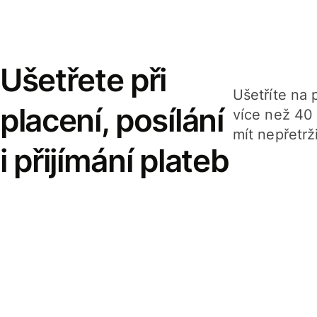
Ušetřete při
Ušetříte na p
placení, posílání
více než 40
mít nepřetrž
i přijímání plateb