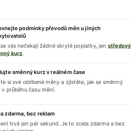
ovnejte podmínky převodů měn u jiných
kytovatelů
se vás nečekají žádné skryté poplatky, jen
středový
nný kurz
.
dujte směnný kurz v reálném čase
te si své oblíbené měny a zjistěte, jak se směnný
 v průběhu času mění.
la zdarma, bez reklam
ení trvá jen pár sekund. Je to zcela zdarma a bez