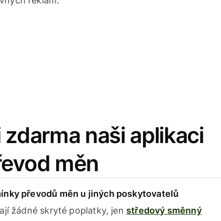
avných reklam.
 zdarma naši aplikaci
řevod měn
ínky převodů měn u jiných poskytovatelů
ají žádné skryté poplatky, jen
středový směnný