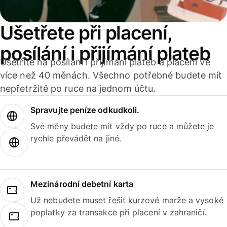
Ušetřete při placení,
posílání i přijímání plateb
Ušetříte na posílání i přijímání plateb a placení ve
více než 40 měnách. Všechno potřebné budete mít
nepřetržitě po ruce na jednom účtu.
Spravujte peníze odkudkoli.
Své měny budete mít vždy po ruce a můžete je
rychle převádět na jiné.
Mezinárodní debetní karta
Už nebudete muset řešit kurzové marže a vysoké
poplatky za transakce při placení v zahraničí.