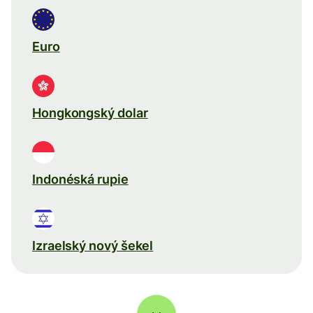
Euro
Hongkongský dolar
Indonéská rupie
Izraelský nový šekel