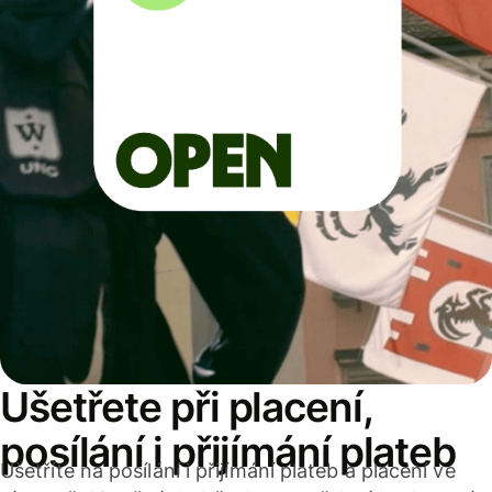
Ušetřete při placení,
posílání i přijímání plateb
Ušetříte na posílání i přijímání plateb a placení ve