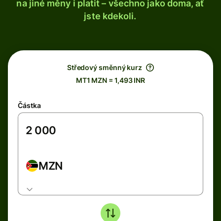
na jiné měny i platit – všechno jako doma, ať
jste kdekoli.
Středový směnný kurz
MT1 MZN = 1,493 INR
Částka
MZN