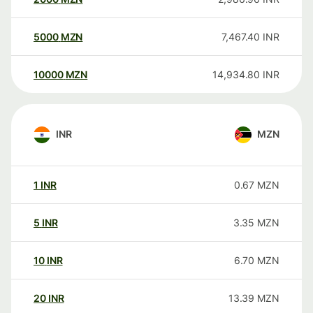
5000
MZN
7,467.40
INR
10000
MZN
14,934.80
INR
INR
MZN
1
INR
0.67
MZN
5
INR
3.35
MZN
10
INR
6.70
MZN
20
INR
13.39
MZN