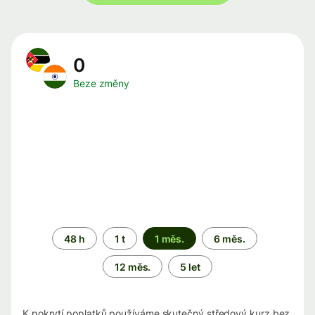
0
Beze změny
Časové
48 h
1 t
1 měs.
6 měs.
období
12 měs.
5 let
K pokrytí poplatků používáme skutečný středový kurz bez