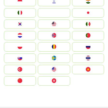
Indonesia
Israel
India
Italia
JA
Japan
South Korea
Malay
Mexico
Nederland
Norge
Portugal
Polska
România
Россия
Slovensko
Ruoŧŧa
ไทย
Türkiye
United States
Vietnam
中国
中國香港特別行政區