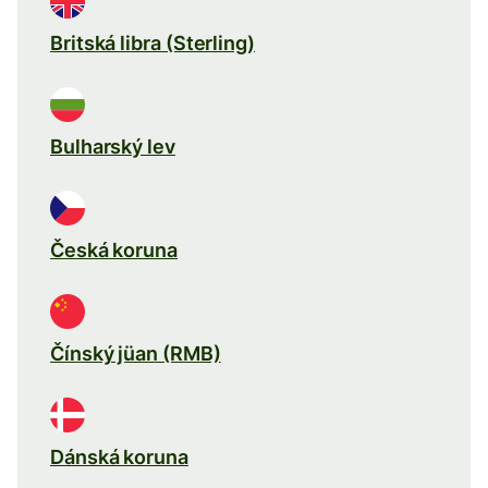
Britská libra (Sterling)
Bulharský lev
Česká koruna
Čínský jüan (RMB)
Dánská koruna