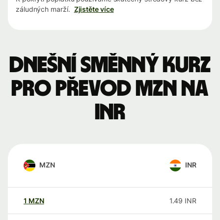
záludných marží.
Zjistěte více
Dnešní směnný kurz
pro převod MZN na
INR
MZN
INR
1
MZN
1.49
INR