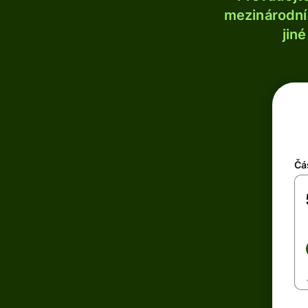
mezinárodní 
jin
Čá