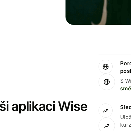
Por
pos
S Wi
smě
i aplikaci Wise
Sle
Ulož
kurz