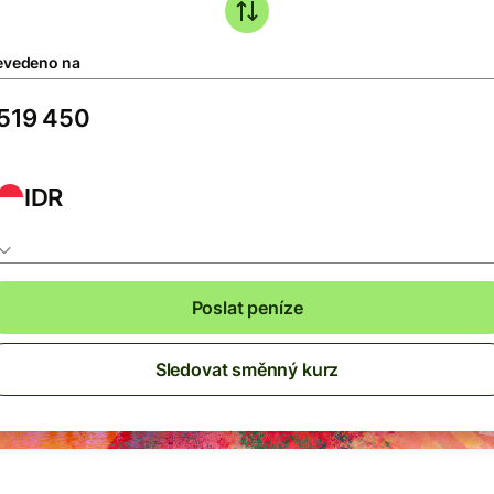
evedeno na
IDR
Poslat peníze
Sledovat směnný kurz