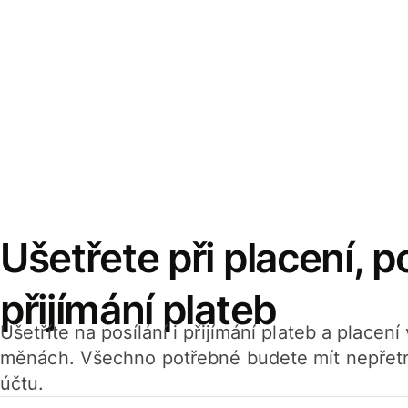
Ušetřete při placení, po
přijímání plateb
Ušetříte na posílání i přijímání plateb a placen
měnách. Všechno potřebné budete mít nepřetr
účtu.