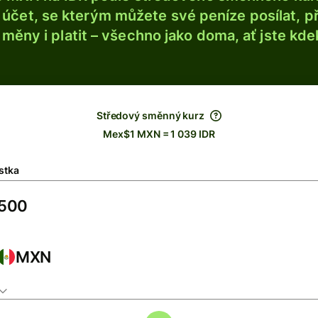
účet, se kterým můžete své peníze posílat, p
é měny i platit – všechno jako doma, ať jste kdek
Středový směnný kurz
Mex$1 MXN = 1 039 IDR
stka
MXN