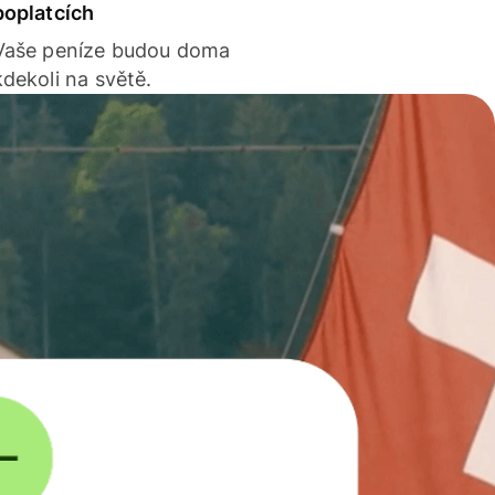
poplatcích
Vaše peníze budou doma
kdekoli na světě.