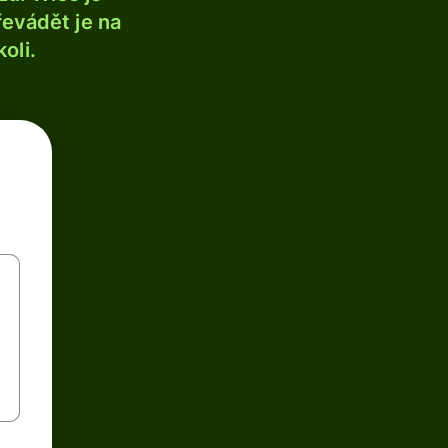
řevádět je na
oli.