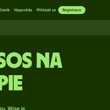
Ceník
Nápověda
Přihlásit se
Registrace
sos na
pie
u. Wise je