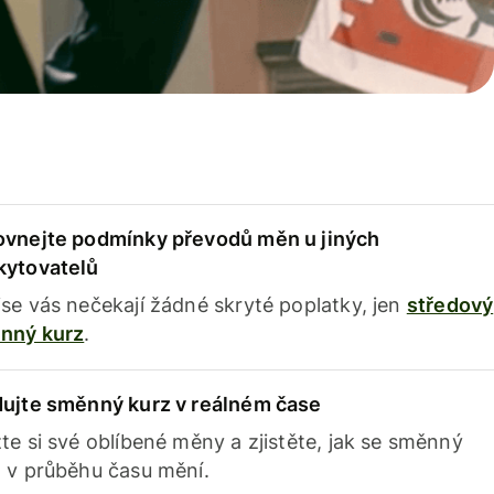
ovnejte podmínky převodů měn u jiných
kytovatelů
se vás nečekají žádné skryté poplatky, jen
středový
nný kurz
.
dujte směnný kurz v reálném čase
te si své oblíbené měny a zjistěte, jak se směnný
 v průběhu času mění.