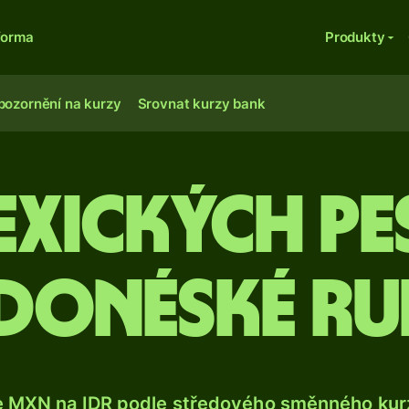
forma
Produkty
pozornění na kurzy
Srovnat kurzy bank
exických pe
donéské ru
e MXN na IDR podle středového směnného kurz