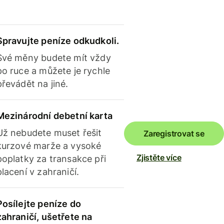
Spravujte peníze odkudkoli.
Své měny budete mít vždy
po ruce a můžete je rychle
převádět na jiné.
Mezinárodní debetní karta
Už nebudete muset řešit
Zaregistrovat se
kurzové marže a vysoké
Zjistěte více
poplatky za transakce při
placení v zahraničí.
Posílejte peníze do
zahraničí, ušetřete na