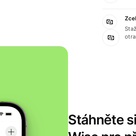
Zce
Staž
otr
Stáhněte si