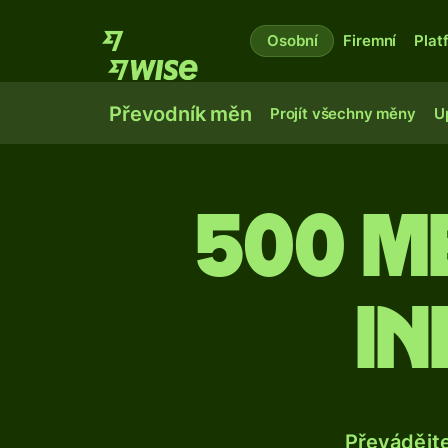
Osobní
Firemní
Plat
Převodník měn
Projít všechny měny
U
500 m
in
Převádějt