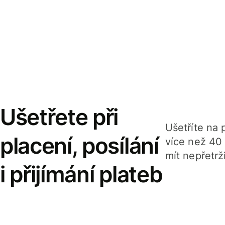
Ušetřete při
Ušetříte na p
placení, posílání
více než 40
mít nepřetrž
i přijímání plateb