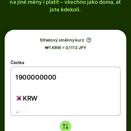
na jiné měny i platit – všechno jako doma, ať
jste kdekoli.
Středový směnný kurz
₩1 KRW = 0,1113 JPY
Částka
KRW