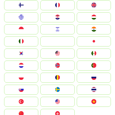
Suomi
France
United Kingdom
Greece
Hrvatska
Magyarország
Indonesia
Israel
India
Italia
JA
Japan
South Korea
Malay
Mexico
Nederland
Norge
Portugal
Polska
România
Россия
Slovensko
Ruoŧŧa
ไทย
Türkiye
United States
Vietnam
中国
中國香港特別行政區