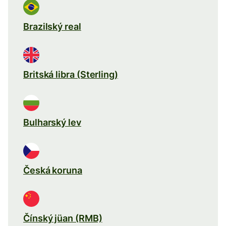
Brazilský real
Britská libra (Sterling)
Bulharský lev
Česká koruna
Čínský jüan (RMB)