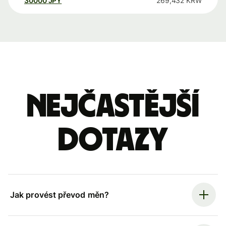
30000
JPY
269,432
KRW
Nejčastější
dotazy
Jak provést převod měn?