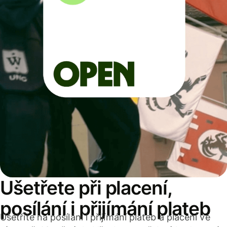
Ušetřete při placení,
posílání i přijímání plateb
Ušetříte na posílání i přijímání plateb a placení ve