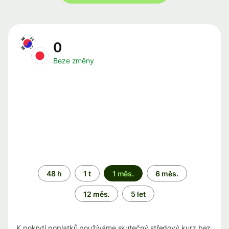
0
Beze změny
Časové
48 h
1 t
1 měs.
6 měs.
období
12 měs.
5 let
K pokrytí poplatků používáme skutečný středový kurz bez