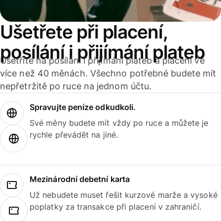
Ušetřete při placení,
posílání i přijímání plateb
Ušetříte na posílání i přijímání plateb a placení ve
více než 40 měnách. Všechno potřebné budete mít
nepřetržitě po ruce na jednom účtu.
Spravujte peníze odkudkoli.
Své měny budete mít vždy po ruce a můžete je
rychle převádět na jiné.
Mezinárodní debetní karta
Už nebudete muset řešit kurzové marže a vysoké
poplatky za transakce při placení v zahraničí.