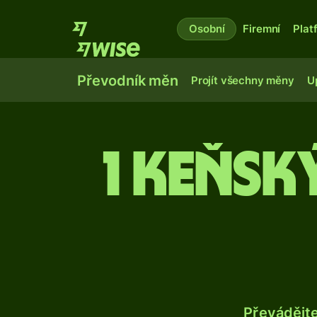
Osobní
Firemní
Plat
Převodník měn
Projít všechny měny
U
1 keňsk
Převádějt