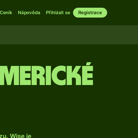
Ceník
Nápověda
Přihlásit se
Registrace
americké
u. Wise je