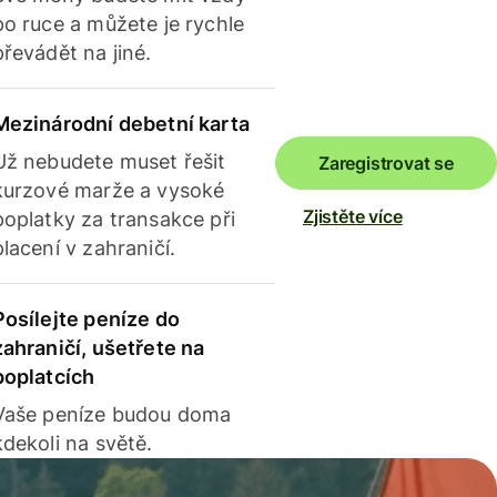
po ruce a můžete je rychle
převádět na jiné.
Mezinárodní debetní karta
Už nebudete muset řešit
Zaregistrovat se
kurzové marže a vysoké
Zjistěte více
poplatky za transakce při
placení v zahraničí.
Posílejte peníze do
zahraničí, ušetřete na
poplatcích
Vaše peníze budou doma
kdekoli na světě.