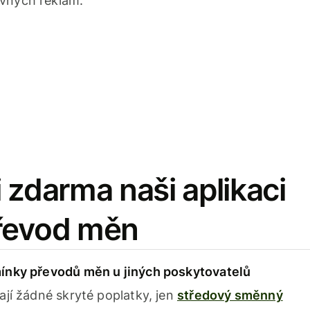
avných reklam.
 zdarma naši aplikaci
řevod měn
ínky převodů měn u jiných poskytovatelů
ají žádné skryté poplatky, jen
středový směnný