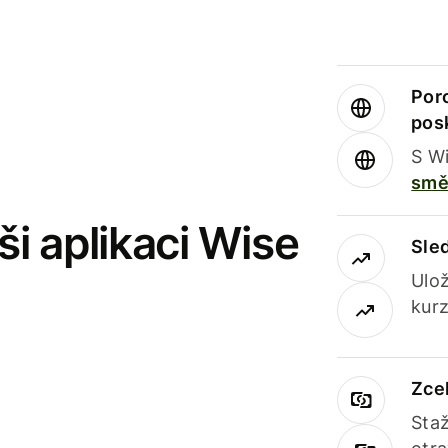
Por
pos
S Wi
smě
i aplikaci Wise
Sle
Ulož
kurz
Zce
Staž