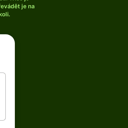
řevádět je na
oli.