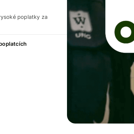
vysoké poplatky za
 poplatcích