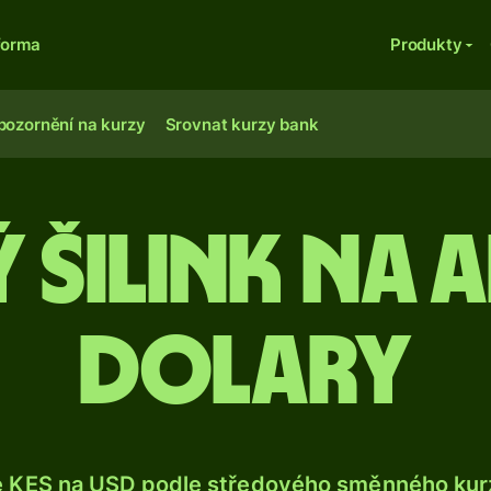
forma
Produkty
pozornění na kurzy
Srovnat kurzy bank
ý šilink na 
dolary
e KES na USD podle středového směnného kurz