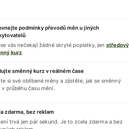
ovnejte podmínky převodů měn u jiných
kytovatelů
se vás nečekají žádné skryté poplatky, jen
středový
nný kurz
.
dujte směnný kurz v reálném čase
te si své oblíbené měny a zjistěte, jak se směnný
 v průběhu času mění.
la zdarma, bez reklam
ení trvá jen pár sekund. Je to zcela zdarma a bez