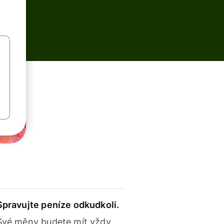
Spravujte peníze odkudkoli.
Své měny budete mít vždy