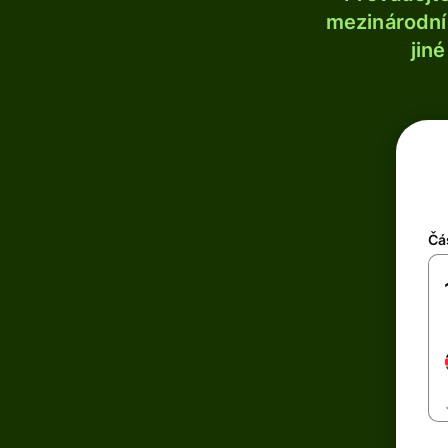
mezinárodní 
jin
Čá