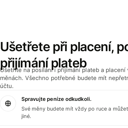
Ušetřete při placení, po
přijímání plateb
Ušetříte na posílání i přijímání plateb a placen
měnách. Všechno potřebné budete mít nepřetr
účtu.
Spravujte peníze odkudkoli.
Své měny budete mít vždy po ruce a můžete
jiné.