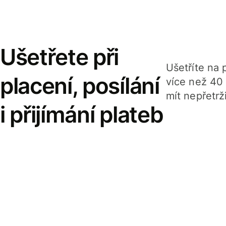
Ušetřete při
Ušetříte na p
placení, posílání
více než 40
mít nepřetrž
i přijímání plateb