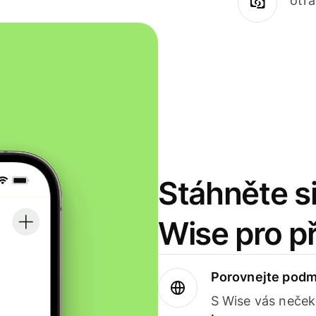
otr
Stáhněte si
Wise pro p
Porovnejte podm
S Wise vás neček