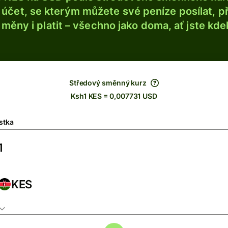
účet, se kterým můžete své peníze posílat, p
é měny i platit – všechno jako doma, ať jste kdek
Středový směnný kurz
Ksh1 KES = 0,007731 USD
stka
KES